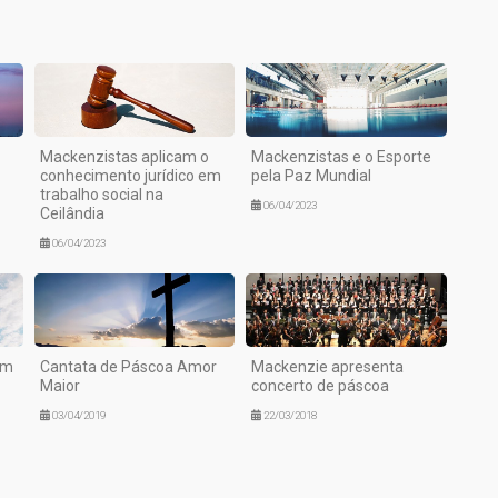
Mackenzistas aplicam o
Mackenzistas e o Esporte
conhecimento jurídico em
pela Paz Mundial
trabalho social na
06/04/2023
Ceilândia
06/04/2023
em
Cantata de Páscoa Amor
Mackenzie apresenta
Maior
concerto de páscoa
03/04/2019
22/03/2018