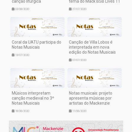
canção litúrgica
tema do Mack BSB Lives 11
03/08/2020
27/07/2020
Coral da UATU participa do
Canção de Villa Lobos é
Notas Musicais
interpretada em nova
edição do Notas Musicais
13/07/2020
07/07/2020
Músicos interpretam
Notas musicais: projeto
canção medieval no 3º
apresenta músicas por
Notas Musicais
artistas do Mackenzie
18/06/2020
11/06/2020