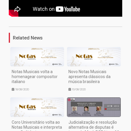
1
Related News
Notas Musicais volta a
Novo Notas Musicais
homenagear compositor
apresenta clássicos da
italiano
música brasileira
18/08/2020
10/08/2020
Coro Universitário volta ao
Judicialização e resolução
Notas Musicais e interpreta
alternativa de disputas é