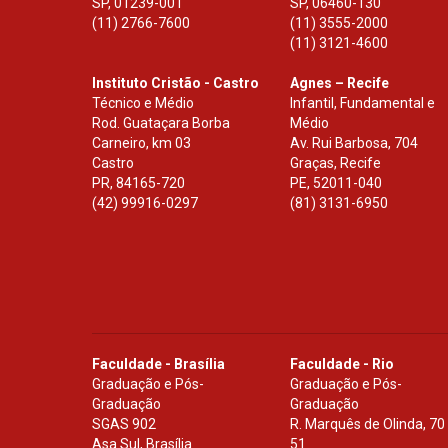
SP
,
01239-001
SP
,
06460-130
(11) 2766-7600
(11) 3555-2000
(11) 3121-4600
Instituto Cristão - Castro
Agnes – Recife
Técnico e Médio
Infantil, Fundamental e
Rod. Guataçara Borba
Médio
Carneiro, km 03
Av. Rui Barbosa, 704
Castro
Graças, Recife
PR
,
84165-720
PE
,
52011-040
(42) 99916-0297
(81) 3131-6950
Faculdade - Brasília
Faculdade - Rio
Graduação e Pós-
Graduação e Pós-
Graduação
Graduação
SGAS 902
R. Marquês de Olinda, 70
Asa Sul, Brasília
51