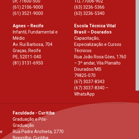
DF
,
71600-500
TO
,
77006-902
(61) 2106-9000
(63) 3236-5366
(61) 3521-9000
(63) 3236-5340
Agnes – Recife
Escola Técnica Vital
Infantil, Fundamental e
Brasil – Dourados
Médio
Capacitação,
Av. Rui Barbosa, 704
Especialização e Cursos
Graças, Recife
Técnicos
PE
,
52011-040
Rua João Rosa Góes, 1760
(81) 3131-6950
– 3º andar, Vila Planalto
Dourados
/
MS
79825-070
(67) 3037-8343
(67) 3037-8340 –
WhatsApp
Faculdade - Curitiba
Graduação e Pós-
Graduação
 e
Rua Padre Anchieta, 2770
Bigorrilho, Curitiba