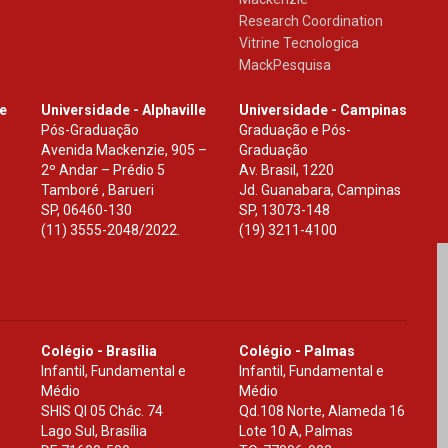
Research Coordination
Vitrine Tecnologica
MackPesquisa
le
Universidade - Alphaville
Universidade - Campinas
Pós-Graduação
Graduação e Pós-
Avenida Mackenzie, 905 –
Graduação
2º Andar – Prédio 5
Av. Brasil, 1220
Tamboré , Barueri
Jd. Guanabara, Campinas
SP
,
06460-130
SP
,
13073-148
(11) 3555-2048/2022.
(19) 3211-4100
Colégio - Brasília
Colégio - Palmas
Infantil, Fundamental e
Infantil, Fundamental e
Médio
Médio
SHIS Ql 05 Chác. 74
Qd.108 Norte, Alameda 16
Lago Sul, Brasília
Lote 10 A, Palmas