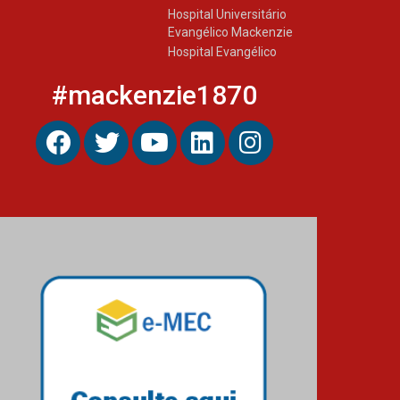
Hospital Universitário
Evangélico Mackenzie
Hospital Evangélico
#mackenzie1870