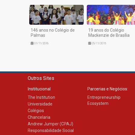
146 anos no Colégio de
19 anos do Colégio
Palmas
Mackenzie de Brasília
01/11/2016
05/11/2015
Outros Sites
Institucional
Parcerias e Negócios:
The Institution
Entrepreneurship
Ecosystem
Universidade
Colégios
Chancelaria
Andrew Jumper (CPAJ)
Responsabilidade Social