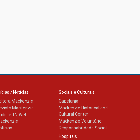
ídias / Notícias:
Sociais e Culturais:
ditora Mackenzie
Capelania
evista Mackenzie
Mackenzie Historical and
Cultural Center
ádio e TV Web
ackenzie
Mackenzie Voluntário
otícias
Responsabilidade Social
Hospitais: