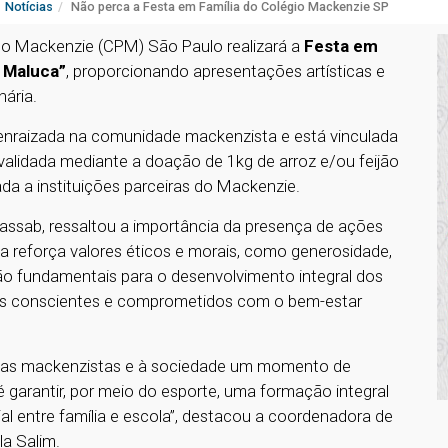
Notícias
Não perca a Festa em Família do Colégio Mackenzie SP
ano Mackenzie (CPM) São Paulo realizará a
Festa em
 Maluca”
, proporcionando apresentações artísticas e
nária.
enraizada na comunidade mackenzista e está vinculada
validada mediante a doação de 1kg de arroz e/ou feijão
nada a instituições parceiras do Mackenzie.
assab, ressaltou a importância da presença de ações
ia reforça valores éticos e morais, como generosidade,
são fundamentais para o desenvolvimento integral dos
ãos conscientes e comprometidos com o bem-estar
amílias mackenzistas e à sociedade um momento de
é garantir, por meio do esporte, uma formação integral
l entre família e escola”, destacou a coordenadora de
la Salim.