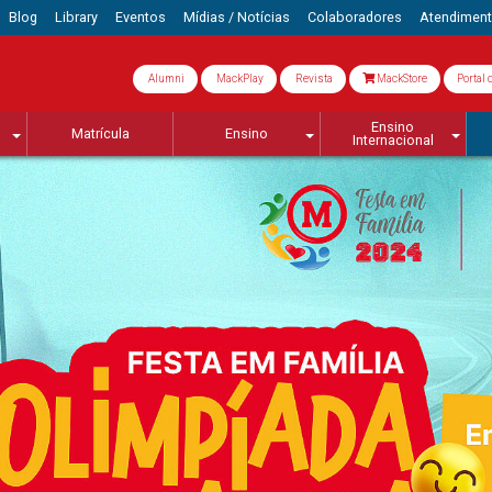
Blog
Library
Eventos
Mídias / Notícias
Colaboradores
Atendimen
Alumni
MackPlay
Revista
MackStore
Portal 
Ensino
Matrícula
Ensino
Internacional