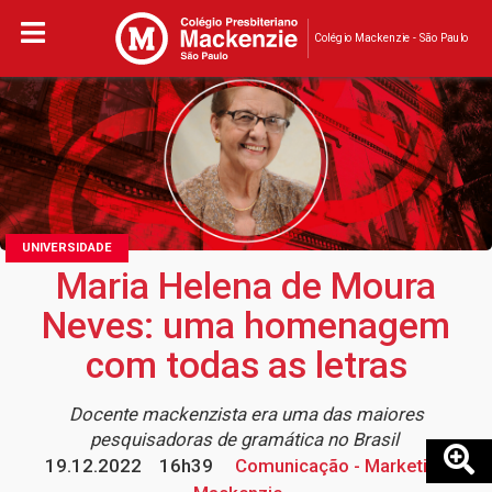
Colégio Mackenzie - São Paulo
UNIVERSIDADE
Maria Helena de Moura
Neves: uma homenagem
com todas as letras
Docente mackenzista era uma das maiores
pesquisadoras de gramática no Brasil
19.12.2022
16h39
Comunicação - Marketing