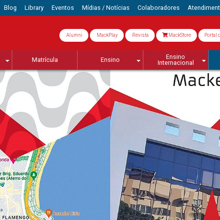
Blog
Library
Eventos
Mídias / Notícias
Colaboradores
Atendimen
Alumni
MackPlay
Revista
MackStore
Portal 
Ensino
Matrícula
Ensino
Internacional