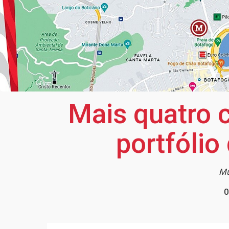
Mais quatro
portfóli
Mu
0