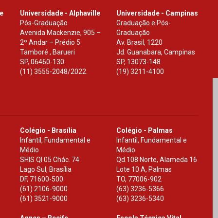
le
Universidade - Alphaville
Universidade - Campinas
Pós-Graduação
Graduação e Pós-
Avenida Mackenzie, 905 –
Graduação
2º Andar – Prédio 5
Av. Brasil, 1220
Tamboré , Barueri
Jd. Guanabara, Campinas
SP
,
06460-130
SP
,
13073-148
(11) 3555-2048/2022.
(19) 3211-4100
Colégio - Brasília
Colégio - Palmas
Infantil, Fundamental e
Infantil, Fundamental e
Médio
Médio
SHIS Ql 05 Chác. 74
Qd.108 Norte, Alameda 16
Lago Sul, Brasília
Lote 10 A, Palmas
DF
,
71600-500
TO
,
77006-902
(61) 2106-9000
(63) 3236-5366
(61) 3521-9000
(63) 3236-5340
Agnes – Recife
Escola Técnica Vital