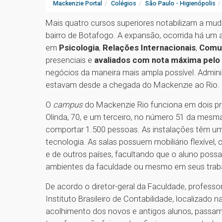
Mackenzie Portal
Colégios
São Paulo - Higienópolis
Mais quatro cursos superiores notabilizam a mu
bairro de Botafogo. A expansão, ocorrida há u
em
Psicologia
,
Relações Internacionais
,
Comun
presenciais e
avaliados com nota máxima pel
negócios da maneira mais ampla possível. Adminis
estavam desde a chegada do Mackenzie ao Rio.
O
campus
do Mackenzie Rio funciona em dois pr
Olinda, 70, e um terceiro, no número 51 da mesm
comportar 1.500 pessoas. As instalações têm uma
tecnologia. As salas possuem mobiliário flexível
e de outros países, facultando que o aluno pos
ambientes da faculdade ou mesmo em seus trabal
De acordo o diretor-geral da Faculdade, professor
Instituto Brasileiro de Contabilidade, localizado n
acolhimento dos novos e antigos alunos, passamo