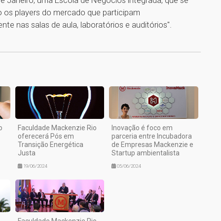
o de Janeiro, uma Escola de Negócios integrada, que se
do os players do mercado que participam
te nas salas de aula, laboratórios e auditórios".
1
o
Faculdade Mackenzie Rio
Inovação é foco em
oferecerá Pós em
parceria entre Incubadora
Transição Energética
de Empresas Mackenzie e
Justa
Startup ambientalista
19/06/2024
05/06/2024
Faculdade Mackenzie Rio