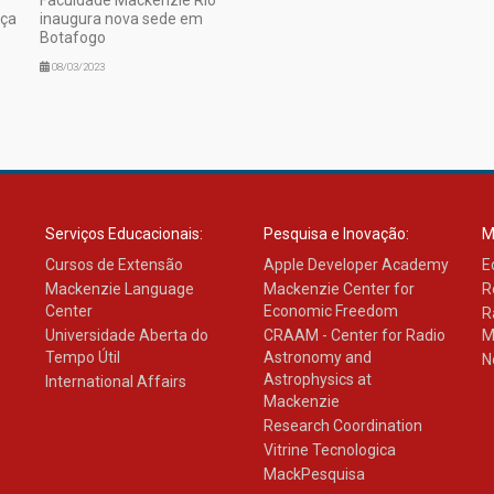
nça
inaugura nova sede em
Botafogo
08/03/2023
Serviços Educacionais:
Pesquisa e Inovação:
M
Cursos de Extensão
Apple Developer Academy
E
Mackenzie Language
Mackenzie Center for
R
Center
Economic Freedom
R
Universidade Aberta do
CRAAM - Center for Radio
M
Tempo Útil
Astronomy and
N
Astrophysics at
International Affairs
Mackenzie
Research Coordination
Vitrine Tecnologica
MackPesquisa