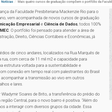
Notícias
Mais quatro cursos de graduação compõem o portfólio da Facul
dança da Faculdade Presbiteriana Mackenzie Rio para o
m ano, vem acompanhada de novos cursos de graduação
icação Empresarial
e
Ciência de Dados
, todos 100%
o MEC
. O portfólio foi pensado para atender a área de
tração, Direito, Ciências Contábeis e Econômicas, já
édios de cinco andares, localizados na Rua Marquês de
a rua, com cerca de 11 mil m2 e capacidade para
 estrutura voltada para a sustentabilidade e
, com conexão em tempo real com palestrantes do Brasil
sa acompanhar a transmissão ao vivo em outros
hos e lares.
 Wladymir Soares de Brito, a transferência do prédio do
a região Central, para o novo bairro é positiva. “Além do
s a interagir com diversos grupos da cidade. Essa