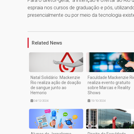
Para o diretor-geral, “a intenção é ofertar ao Ri
espraia nos cursos de graduação e pós, utilizan
presencialmente ou por meio da tecnologia existen
Related News
Natal Solidário: Mackenzie
Faculdade Mackenzie Ri
Rio realiza ação de doação
realiza evento gratuito
de sangue junto ao
sobre Marcas e Reality
Hemorio
Shows
04/12/2024
15/10/2024
Alunos de Jornalismo
Direito da Faculdade