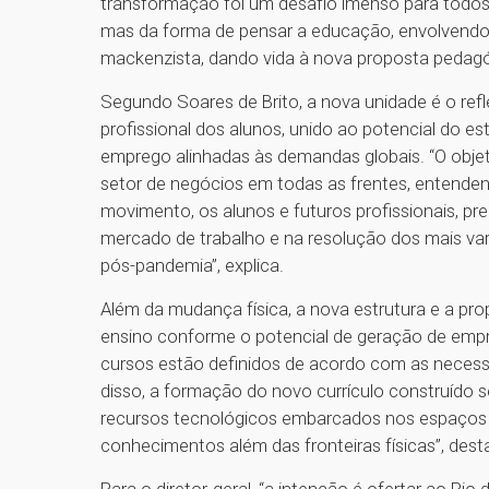
transformação foi um desafio imenso para todos
mas da forma de pensar a educação, envolvendo
mackenzista, dando vida à nova proposta pedagóg
Segundo Soares de Brito, a nova unidade é o re
profissional dos alunos, unido ao potencial do e
emprego alinhadas às demandas globais. “O objet
setor de negócios em todas as frentes, entend
movimento, os alunos e futuros profissionais, p
mercado de trabalho e na resolução dos mais var
pós-pandemia”, explica.
Além da mudança física, a nova estrutura e a prop
ensino conforme o potencial de geração de empr
cursos estão definidos de acordo com as necess
disso, a formação do novo currículo construído 
recursos tecnológicos embarcados nos espaços a
conhecimentos além das fronteiras físicas”, dest