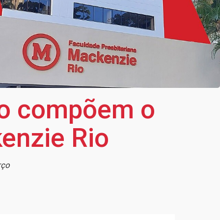
ão compõem o
enzie Rio
rço