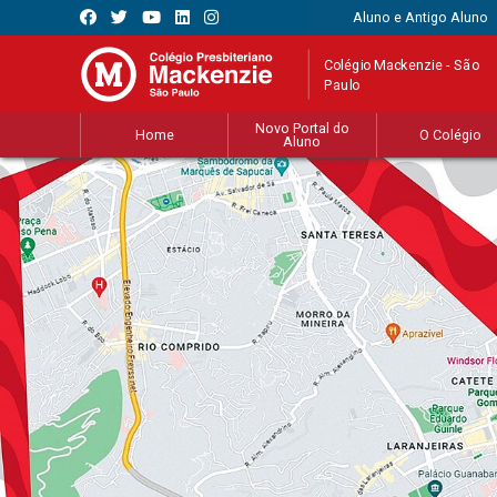
Aluno e Antigo Aluno
Colégio Mackenzie - São
Paulo
Novo Portal do
Home
O Colégio
Aluno