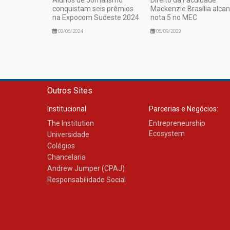
conquistam seis prêmios
Mackenzie Brasília alca
na Expocom Sudeste 2024
nota 5 no MEC
03/06/2024
05/09/2023
Outros Sites
Institucional
Parcerias e Negócios:
The Institution
Entrepreneurship
Ecosystem
Universidade
Colégios
Chancelaria
Andrew Jumper (CPAJ)
Responsabilidade Social