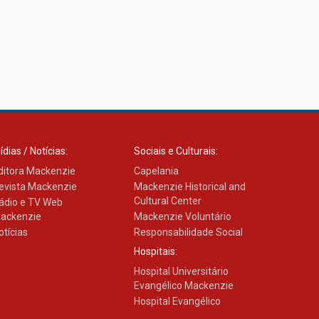
ídias / Notícias:
Sociais e Culturais:
ditora Mackenzie
Capelania
evista Mackenzie
Mackenzie Historical and
Cultural Center
ádio e TV Web
ackenzie
Mackenzie Voluntário
otícias
Responsabilidade Social
Hospitais:
Hospital Universitário
Evangélico Mackenzie
Hospital Evangélico