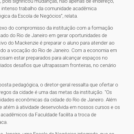
, pois significou mudanças, não apenas de endereço,
 intenso trabalho da comunidade acadêmica
ica da Escola de Negócios”, relata.
flexo do compromisso da instituição com a formação
stado do Rio de Janeiro em gerar oportunidades de
ivo do Mackenzie é preparar o aluno para atender ao
endo a vocação do Rio de Janeiro. Com a economia em
recisam estar preparados para alcançar espaços no
iados desafios que ultrapassam fronteiras, no cenário
osta pedagógica, o diretor-geral ressalta que ofertar o
egos da cidade é uma das metas da instituição. "Os
idades econômicas da cidade do Rio de Janeiro. Além
se atém à atividade desenvolvida em nossos cursos e os
cadêmicos da Faculdade facilita a troca de
aca.