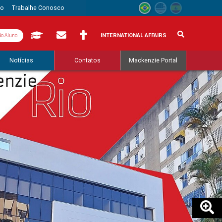
to
Trabalhe Conosco
INTERNATIONAL AFFAIRS
do Aluno
Notícias
Contatos
Mackenzie Portal