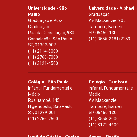
Universidade - São
Universidade - Alphavil
Paulo
Graduação
Graduação e Pós-
Av. Mackenzie, 905
Graduação
Tamboré, Barueri
Rua da Consolação, 930
SP
,
06460-130
Consolação, São Paulo
(11) 3555-2181/2159
SP
,
01302-907
(11) 2114-8000
(11) 2766-7000
(11) 3121-4500
Colégio - São Paulo
Colégio - Tamboré
Infantil, Fundamental e
Infantil, Fundamental e
Médio
Médio
Rua Itambé, 145
Av. Mackenzie
Higienópolis, São Paulo
Tamboré, Barueri
SP
,
01239-001
SP
,
06460-130
(11) 2766-7600
(11) 3555-2000
(11) 3121-4600
Instituto Cristão - Castro
Agnes – Recife