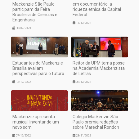
Mackenzie São Paulo
em documentário, a
participam da Feira
riqueza étnica da Capital
Brasileira de Ciências e
Federal
Engenharia
14/12/2022
08/02/2023
Estudantes do Mackenzie
Reitor da UPM toma posse
Brasília avaliam
na Academia Mackenzista
perspectivas para o futuro
de Letras
13/12/2022
08/12/2022
Mackenzie apresenta
Colégio Mackenzie São
musical: Inventando um
Paulo premia redações
novo som
sobre Marechal Rondon
07/12/2022
23/11/2022