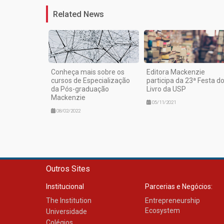
Related News
Conheça mais sobre os
Editora Mackenzie
cursos de Especialização
participa da 23ª Festa d
da Pós-graduação
Livro da USP
Mackenzie
05/11/2021
08/02/2022
Outros Sites
Institucional
Parcerias e Negócios:
The Institution
Entrepreneurship
Ecosystem
Universidade
Colégios