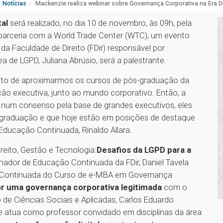
Notícias
Mackenzie realiza webinar sobre Governança Corporativa na Era Di
tal
será realizado, no dia 10 de novembro, às 09h, pela
parceria com a World Trade Center (WTC), um evento
da Faculdade de Direito (FDir) responsável por
a de LGPD, Juliana Abrúsio, será a palestrante.
sito de aproximarmos os cursos de pós-graduação da
ção executiva, junto ao mundo corporativo. Então, a
os num consenso pela base de grandes executivos, eles
 graduação e que hoje estão em posições de destaque
 Educação Continuada, Rinaldo Allara.
reito, Gestão e Tecnologia:
Desafios da LGPD para a
nador de Educação Continuada da FDir, Daniel Tavela
ão Continuada do Curso de e-MBA em Governança
r uma governança corporativa legitimada
com o
e Ciências Sociais e Aplicadas, Carlos Eduardo
 atua como professor convidado em disciplinas da área