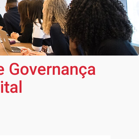
re Governança
ital