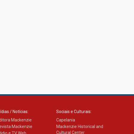
ídias / Notícias:
Sociais e Culturais:
ditora Mackenzie
Capelania
evista Mackenzie
Mackenzie Historical and
Cultural Center
ádio e TV Web