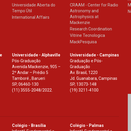
Universidade Aberta do
CRAAM - Center for Radio
M
Tempo Útil
Astronomy and
N
Astrophysics at
International Affairs
Mackenzie
Research Coordination
Vitrine Tecnologica
MackPesquisa
le
Universidade - Alphaville
Universidade - Campinas
Pós-Graduação
Graduação e Pós-
Avenida Mackenzie, 905 –
Graduação
2º Andar – Prédio 5
Av. Brasil, 1220
Tamboré , Barueri
Jd. Guanabara, Campinas
SP
,
06460-130
SP
,
13073-148
(11) 3555-2048/2022.
(19) 3211-4100
Colégio - Brasília
Colégio - Palmas