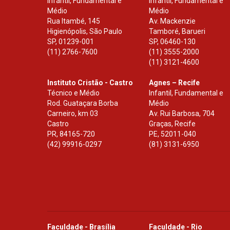
Infantil, Fundamental e
Infantil, Fundamental e
Médio
Médio
Rua Itambé, 145
Av. Mackenzie
Higienópolis, São Paulo
Tamboré, Barueri
SP
,
01239-001
SP
,
06460-130
(11) 2766-7600
(11) 3555-2000
(11) 3121-4600
Instituto Cristão - Castro
Agnes – Recife
Técnico e Médio
Infantil, Fundamental e
Rod. Guataçara Borba
Médio
Carneiro, km 03
Av. Rui Barbosa, 704
Castro
Graças, Recife
PR
,
84165-720
PE
,
52011-040
(42) 99916-0297
(81) 3131-6950
Faculdade - Brasília
Faculdade - Rio