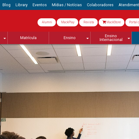
Blog
Library
Eventos
Mídias / Notícias
Colaboradores
Atendimen
Alumni
MackPlay
Revista
MackStore
Portal 
Ensino
Matrícula
Ensino
Internacional