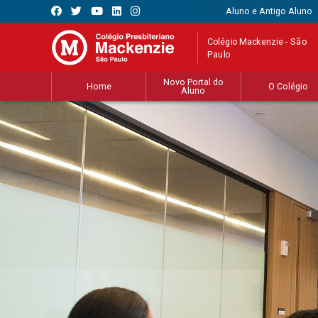
Aluno e Antigo Aluno
Colégio Mackenzie - São
Paulo
Novo Portal do
Home
O Colégio
Aluno