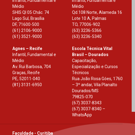
Infantil, Fundamental e
Infantil, Fundamental e
Médio
Médio
SHIS Ql 05 Chác. 74
Qd.108 Norte, Alameda 16
Lago Sul, Brasília
Lote 10 A, Palmas
DF
,
71600-500
TO
,
77006-902
(61) 2106-9000
(63) 3236-5366
(61) 3521-9000
(63) 3236-5340
Agnes – Recife
Escola Técnica Vital
Infantil, Fundamental e
Brasil – Dourados
Médio
Capacitação,
Av. Rui Barbosa, 704
Especialização e Cursos
Graças, Recife
Técnicos
PE
,
52011-040
Rua João Rosa Góes, 1760
(81) 3131-6950
– 3º andar, Vila Planalto
Dourados
/
MS
79825-070
(67) 3037-8343
(67) 3037-8340 –
WhatsApp
Faculdade - Curitiba