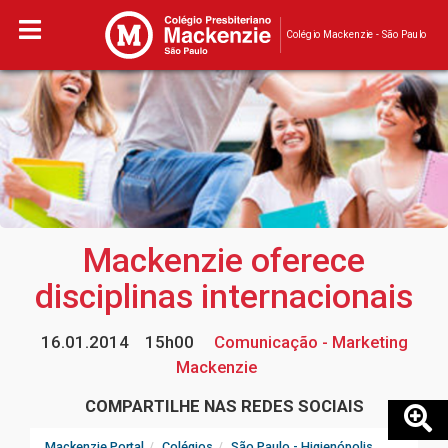
Colégio Mackenzie - São Paulo
Mackenzie oferece
disciplinas internacionais
16.01.2014
15h00
Comunicação - Marketing
Mackenzie
COMPARTILHE NAS REDES SOCIAIS
Mackenzie Portal
Colégios
São Paulo - Higienópolis