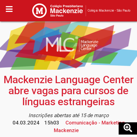
Colégio Mackenzie - São Paulo
Mackenzie Language Center
abre vagas para cursos de
línguas estrangeiras
Inscrições abertas até 15 de março
04.03.2024
15h03
Comunicação - Marketing
Mackenzie