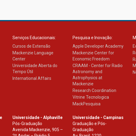
Serviços Educacionais:
Pesquisa e Inovação:
M
Cursos de Extensão
Apple Developer Academy
E
Mackenzie Language
Mackenzie Center for
R
Center
Economic Freedom
R
Universidade Aberta do
CRAAM - Center for Radio
M
Tempo Útil
Astronomy and
N
Astrophysics at
International Affairs
Mackenzie
Research Coordination
Vitrine Tecnologica
MackPesquisa
le
Universidade - Alphaville
Universidade - Campinas
Pós-Graduação
Graduação e Pós-
Avenida Mackenzie, 905 –
Graduação
2º Andar – Prédio 5
Av. Brasil, 1220