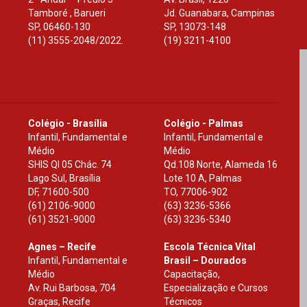
Tamboré , Barueri
Jd. Guanabara, Campinas
SP
,
06460-130
SP
,
13073-148
(11) 3555-2048/2022.
(19) 3211-4100
Colégio - Brasília
Colégio - Palmas
Infantil, Fundamental e
Infantil, Fundamental e
Médio
Médio
SHIS Ql 05 Chác. 74
Qd.108 Norte, Alameda 16
Lago Sul, Brasília
Lote 10 A, Palmas
DF
,
71600-500
TO
,
77006-902
(61) 2106-9000
(63) 3236-5366
(61) 3521-9000
(63) 3236-5340
Agnes – Recife
Escola Técnica Vital
Infantil, Fundamental e
Brasil – Dourados
Médio
Capacitação,
Av. Rui Barbosa, 704
Especialização e Cursos
Graças, Recife
Técnicos