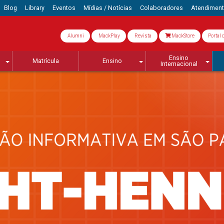
Blog
Library
Eventos
Mídias / Notícias
Colaboradores
Atendimen
Alumni
MackPlay
Revista
MackStore
Portal 
Ensino
Matrícula
Ensino
Internacional