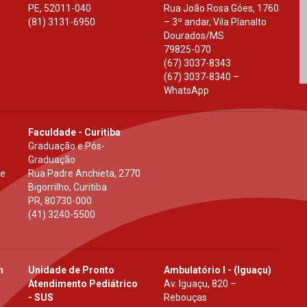
PE
,
52011-040
Rua João Rosa Góes, 1760
(81) 3131-6950
– 3º andar, Vila Planalto
Dourados
/
MS
79825-070
(67) 3037-8343
(67) 3037-8340 –
WhatsApp
Faculdade - Curitiba
Graduação e Pós-
Graduação
 e
Rua Padre Anchieta, 2770
Bigorrilho, Curitiba
PR
,
80730-000
(41) 3240-5500
h
Unidade de Pronto
Ambulatório I - (Iguaçu)
Atendimento Pediátrico
Av. Iguaçu, 820 –
- SUS
Rebouças