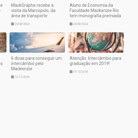
de
MackGraphe recebe a
Aluno de Economia da
e
visita da Marcopolo, da
Faculdade Mackenzie Rio
área de transporte
tem monografia premiada
23/08/2024
23/08/2024
6 dicas para conseguir um
Atenção: Intercâmbio para
io
intercâmbio pelo
graduação em 2019!
Mackenzie
07/12/2018
12/12/2018