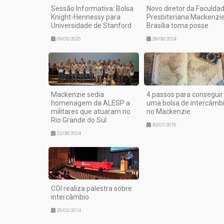
Sessão Informativa: Bolsa
Novo diretor da Faculda
Knight-Hennessy para
Presbiteriana Mackenzi
Universidade de Stanford
Brasília toma posse
09/05/2025
28/08/2024
Mackenzie sedia
4 passos para conseguir
homenagem da ALESP a
uma bolsa de intercâmb
militares que atuaram no
no Mackenzie
Rio Grande do Sul
30/07/2019
22/08/2024
COI realiza palestra sobre
intercâmbio
25/02/2014