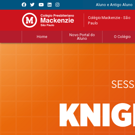
Aluno e Antigo Aluno
Colégio Mackenzie - São
Paulo
Novo Portal do
Home
O Colégio
Aluno