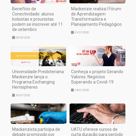
Benefício de
Mackenzie realiza I Fórum
Conectividade: alunos
de Aprendizagem
bolsistas e prounistas
Transformadora e
podem se inscrever até 11
Planejamento Pedagógico
de setembro
31/07/2020
09/09/2020
Universidade Presbiteriana
Conheça o projeto Gerando
Mackenzie lança o
Valores: Negócios
Programa Exchanging
Superando a Covid-19
Hemispheres
14/07/2020
16/07/2020
Mackenzista participa de
UATU oferece cursos de
debate promovido por
curta duração para período