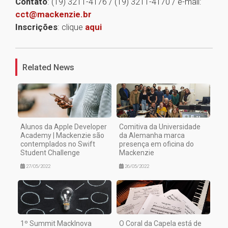
Contato
: (19) 3211-4176 / (19) 3211-4170 / e-mail:
cct@mackenzie.br
Inscrições
: clique
aqui
1
Related News
Alunos da Apple Developer
Comitiva da Universidade
Academy | Mackenzie são
da Alemanha marca
contemplados no Swift
presença em oficina do
Student Challenge
Mackenzie
27/05/2022
26/05/2022
1º Summit MackInova
O Coral da Capela está de