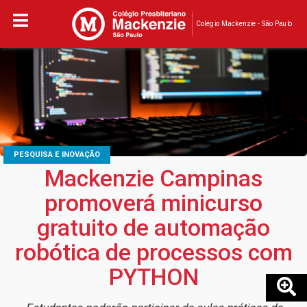
Colégio Mackenzie - São Paulo
PESQUISA E INOVAÇÃO
Mackenzie Campinas
promoverá minicurso
gratuito de automação
robótica de processos com
PYTHON