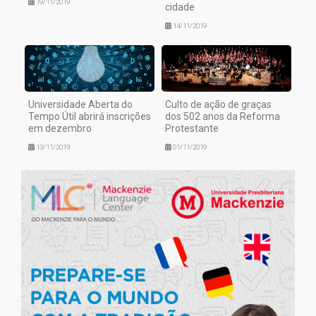
19/11/2019
cidade
14/11/2019
Universidade Aberta do
Culto de ação de graças
Tempo Útil abrirá inscrições
dos 502 anos da Reforma
em dezembro
Protestante
13/11/2019
01/11/2019