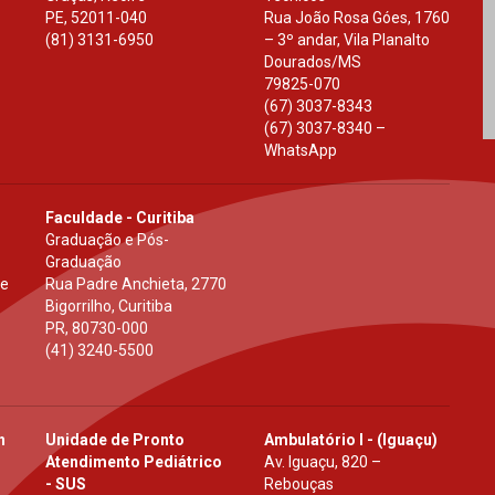
PE
,
52011-040
Rua João Rosa Góes, 1760
(81) 3131-6950
– 3º andar, Vila Planalto
Dourados
/
MS
79825-070
(67) 3037-8343
(67) 3037-8340 –
WhatsApp
Faculdade - Curitiba
Graduação e Pós-
Graduação
 e
Rua Padre Anchieta, 2770
Bigorrilho, Curitiba
PR
,
80730-000
(41) 3240-5500
h
Unidade de Pronto
Ambulatório I - (Iguaçu)
Atendimento Pediátrico
Av. Iguaçu, 820 –
- SUS
Rebouças