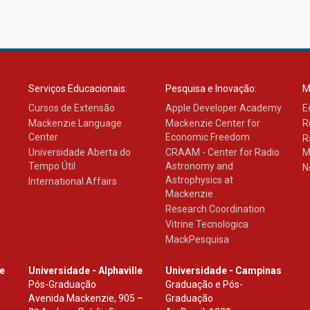
Serviços Educacionais:
Pesquisa e Inovação:
M
Cursos de Extensão
Apple Developer Academy
E
Mackenzie Language
Mackenzie Center for
R
Center
Economic Freedom
R
Universidade Aberta do
CRAAM - Center for Radio
M
Tempo Útil
Astronomy and
N
Astrophysics at
International Affairs
Mackenzie
Research Coordination
Vitrine Tecnologica
MackPesquisa
le
Universidade - Alphaville
Universidade - Campinas
Pós-Graduação
Graduação e Pós-
Avenida Mackenzie, 905 –
Graduação