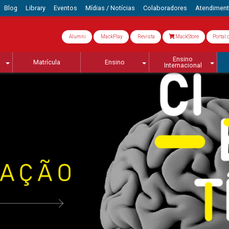
Blog
Library
Eventos
Mídias / Notícias
Colaboradores
Atendimen
Alumni
MackPlay
Revista
MackStore
Portal 
Ensino
Matrícula
Ensino
Internacional