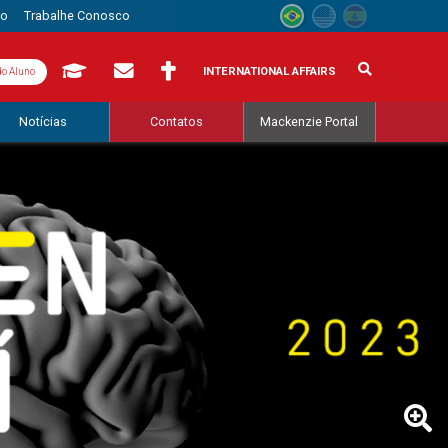
to
Trabalhe Conosco
INTERNATIONAL AFFAIRS
do Aluno
Notícias
Contatos
Mackenzie Portal