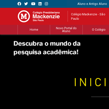
Aluno e Antigo Aluno
Colégio Mackenzie - São
Paulo
Novo Portal do
Home
O Colégio
Aluno