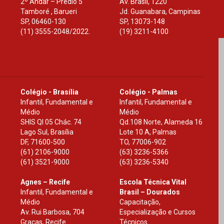
2º Andar – Prédio 5
Av. Brasil, 1220
Tamboré , Barueri
Jd. Guanabara, Campinas
SP
,
06460-130
SP
,
13073-148
(11) 3555-2048/2022.
(19) 3211-4100
Colégio - Brasília
Colégio - Palmas
Infantil, Fundamental e
Infantil, Fundamental e
Médio
Médio
SHIS Ql 05 Chác. 74
Qd.108 Norte, Alameda 16
Lago Sul, Brasília
Lote 10 A, Palmas
DF
,
71600-500
TO
,
77006-902
(61) 2106-9000
(63) 3236-5366
(61) 3521-9000
(63) 3236-5340
Agnes – Recife
Escola Técnica Vital
Infantil, Fundamental e
Brasil – Dourados
Médio
Capacitação,
Av. Rui Barbosa, 704
Especialização e Cursos
Graças, Recife
Técnicos