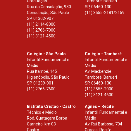
Graduação
Tamboré, Barueri
Rua da Consolação, 930
SP
,
06460-130
Consolação, São Paulo
(11) 3555-2181/2159
SP
,
01302-907
(11) 2114-8000
(11) 2766-7000
(11) 3121-4500
Colégio - São Paulo
Colégio - Tamboré
Infantil, Fundamental e
Infantil, Fundamental e
Médio
Médio
Rua Itambé, 145
Av. Mackenzie
Higienópolis, São Paulo
Tamboré, Barueri
SP
,
01239-001
SP
,
06460-130
(11) 2766-7600
(11) 3555-2000
(11) 3121-4600
Instituto Cristão - Castro
Agnes – Recife
Técnico e Médio
Infantil, Fundamental e
Rod. Guataçara Borba
Médio
Carneiro, km 03
Av. Rui Barbosa, 704
Castro
Graças, Recife