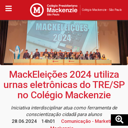
Colégio Mackenzie - São Paulo
MackEleições 2024 utiliza
urnas eletrônicas do TRE/SP
no Colégio Mackenzie
Iniciativa interdisciplinar atua como ferramenta de
conscientização cidadã para alunos
28.06.2024
14h01
Comunicação - Marketing