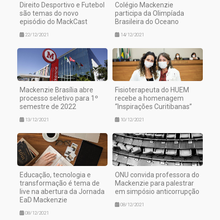
Direito Desportivo e Futebol
Colégio Mackenzie
são temas do novo
participa da Olimpíada
episódio do MackCast
Brasileira do Oceano
22/12/2021
14/12/2021
Mackenzie Brasília abre
Fisioterapeuta do HUEM
processo seletivo para 1º
recebe a homenagem
semestre de 2022
“Inspirações Curitibanas”
13/12/2021
10/12/2021
Educação, tecnologia e
ONU convida professora do
transformação é tema de
Mackenzie para palestrar
live na abertura da Jornada
em simpósio anticorrupção
EaD Mackenzie
08/12/2021
08/12/2021