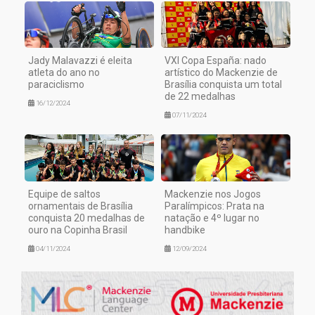
Jady Malavazzi é eleita
VXI Copa España: nado
atleta do ano no
artístico do Mackenzie de
paraciclismo
Brasília conquista um total
de 22 medalhas
16/12/2024
07/11/2024
Equipe de saltos
Mackenzie nos Jogos
ornamentais de Brasília
Paralímpicos: Prata na
conquista 20 medalhas de
natação e 4º lugar no
ouro na Copinha Brasil
handbike
04/11/2024
12/09/2024