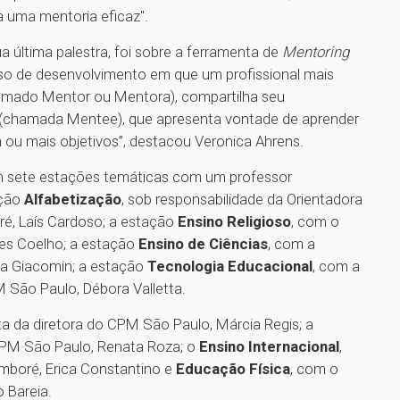
 uma mentoria eficaz".
 última palestra, foi sobre a ferramenta de
Mentoring
o de desenvolvimento em que um profissional mais
amado Mentor ou Mentora), compartilha seu
(chamada Mentee), que apresenta vontade de aprender
ou mais objetivos”, destacou Veronica Ahrens.
 em sete estações temáticas com um professor
ção
Alfabetização
, sob responsabilidade da Orientadora
é, Laís Cardoso; a estação
Ensino Religioso
, com o
es Coelho; a estação
Ensino de Ciências
, com a
ia Giacomin; a estação
Tecnologia Educacional
, com a
São Paulo, Débora Valletta.
ta da diretora do CPM São Paulo, Márcia Regis; a
 CPM São Paulo, Renata Roza; o
Ensino Internacional
,
boré, Erica Constantino e
Educação Física
, com o
 Bareia.