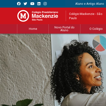
Aluno e Antigo Aluno
Colégio Mackenzie - São
Paulo
Novo Portal do
Home
O Colégio
Aluno