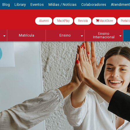
Blog
Library
Eventos
Mídias / Notícias
Colaboradores
Atendimen
Alumni
MackPlay
Revista
MackStore
Portal 
Ensino
Matrícula
Ensino
Internacional