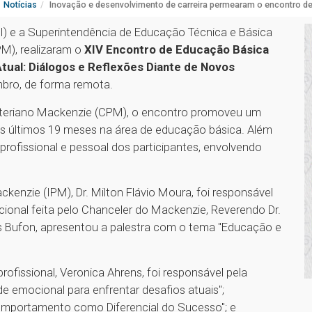
Notícias
Inovação e desenvolvimento de carreira permearam o encontro 
PI) e a Superintendência de Educação Técnica e Básica
PM), realizaram o
XIV Encontro de Educação Básica
Atual: Diálogos e Reflexões Diante de Novos
embro, de forma remota.
biteriano Mackenzie (CPM), o encontro promoveu um
os últimos 19 meses na área de educação básica. Além
rofissional e pessoal dos participantes, envolvendo
ackenzie (IPM), Dr. Milton Flávio Moura, foi responsável
ional feita pelo Chanceler do Mackenzie, Reverendo Dr.
os Bufon, apresentou a palestra com o tema
"Educação e
ofissional, Veronica Ahrens, foi responsável pela
de emocional para enfrentar desafios atuais";
omportamento como Diferencial do Sucesso"; e