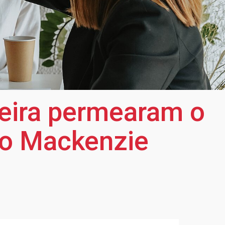
reira permearam o
no Mackenzie