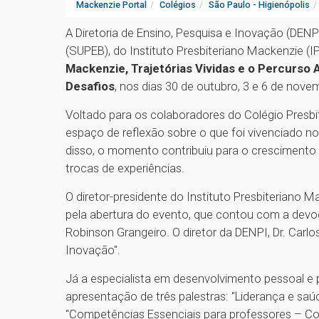
Mackenzie Portal
Colégios
São Paulo - Higienópolis
A Diretoria de Ensino, Pesquisa e Inovação (DEN
(SUPEB), do Instituto Presbiteriano Mackenzie (I
Mackenzie, Trajetórias Vividas e o Percurso 
Desafios
, nos dias 30 de outubro, 3 e 6 de nov
Voltado para os colaboradores do Colégio Pres
espaço de reflexão sobre o que foi vivenciado n
disso, o momento contribuiu para o crescimento p
trocas de experiências.
O diretor-presidente do Instituto Presbiteriano M
pela abertura do evento, que contou com a devoc
Robinson Grangeiro. O diretor da DENPI, Dr. Carl
Inovação".
Já a especialista em desenvolvimento pessoal e pr
apresentação de três palestras: "Liderança e saú
"Competências Essenciais para professores – C