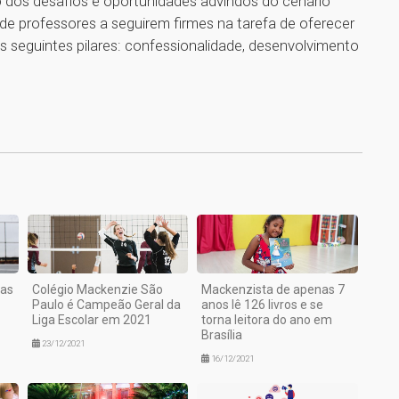
co dos desafios e oportunidades advindos do cenário
de professores a seguirem firmes na tarefa de oferecer
 seguintes pilares: confessionalidade, desenvolvimento
1
mas
Colégio Mackenzie São
Mackenzista de apenas 7
Paulo é Campeão Geral da
anos lê 126 livros e se
Liga Escolar em 2021
torna leitora do ano em
Brasília
23/12/2021
16/12/2021