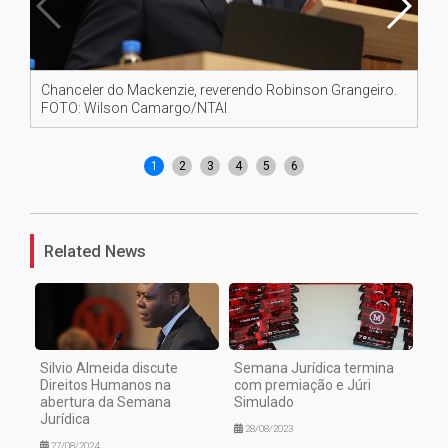
Chanceler do Mackenzie, reverendo Robinson Grangeiro.
Pr
FOTO: Wilson Camargo/NTAI
Wi
1
2
3
4
5
6
Related News
Silvio Almeida discute
Semana Jurídica termina
Direitos Humanos na
com premiação e Júri
abertura da Semana
Simulado
Jurídica
28/08/2023
27/08/2024