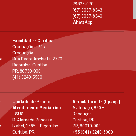
79825-070
(67) 3037-8343
(67) 3037-8340 –
WhatsApp
Faculdade - Curitiba
Graduação e Pós-
Graduação
 e
Rua Padre Anchieta, 2770
Bigorrilho, Curitiba
PR
,
80730-000
(41) 3240-5500
h
Unidade de Pronto
Ambulatório I - (Iguaçu)
Atendimento Pediátrico
Av. Iguaçu, 820 –
- SUS
Rebouças
R. Alameda Princesa
Curitiba, PR
o
Izabel, 1585 – Bigorrilho
PR
,
80010-903
Curitiba, PR
+55 (041) 3240-5000