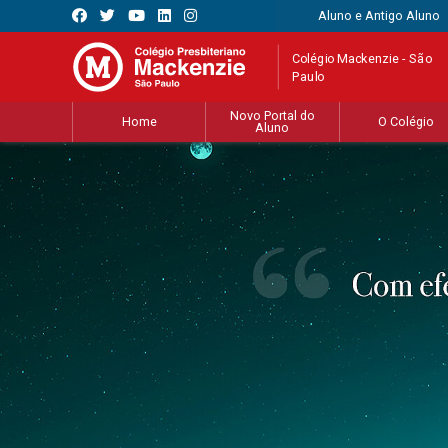
Aluno e Antigo Aluno
Colégio Mackenzie - São
Paulo
Novo Portal do
Home
O Colégio
Aluno