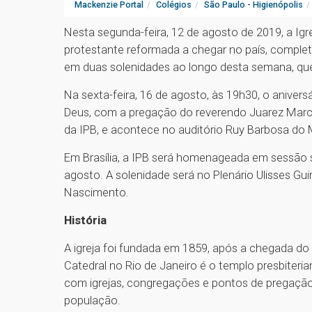
Mackenzie Portal
Colégios
São Paulo - Higienópolis
Nesta segunda-feira, 12 de agosto de 2019, a Igre
protestante reformada a chegar no país, compl
em duas solenidades ao longo desta semana, que 
Na sexta-feira, 16 de agosto, às 19h30, o anive
Deus, com a pregação do reverendo Juarez Marco
da IPB, e acontece no auditório Ruy Barbosa do 
Em Brasília, a IPB será homenageada em sessão 
agosto. A solenidade será no Plenário Ulisses Gu
Nascimento.
História
A igreja foi fundada em 1859, após a chegada do
Catedral no Rio de Janeiro é o templo presbiteria
com igrejas, congregações e pontos de pregaçã
população.