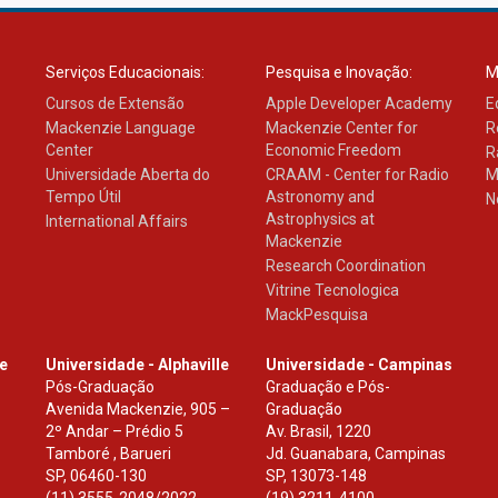
Serviços Educacionais:
Pesquisa e Inovação:
M
Cursos de Extensão
Apple Developer Academy
E
Mackenzie Language
Mackenzie Center for
R
Center
Economic Freedom
R
Universidade Aberta do
CRAAM - Center for Radio
M
Tempo Útil
Astronomy and
N
Astrophysics at
International Affairs
Mackenzie
Research Coordination
Vitrine Tecnologica
MackPesquisa
le
Universidade - Alphaville
Universidade - Campinas
Pós-Graduação
Graduação e Pós-
Avenida Mackenzie, 905 –
Graduação
2º Andar – Prédio 5
Av. Brasil, 1220
Tamboré , Barueri
Jd. Guanabara, Campinas
SP
,
06460-130
SP
,
13073-148
(11) 3555-2048/2022.
(19) 3211-4100