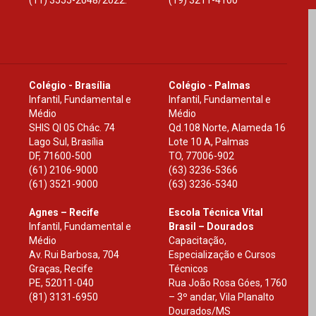
Colégio - Brasília
Colégio - Palmas
Infantil, Fundamental e
Infantil, Fundamental e
Médio
Médio
SHIS Ql 05 Chác. 74
Qd.108 Norte, Alameda 16
Lago Sul, Brasília
Lote 10 A, Palmas
DF
,
71600-500
TO
,
77006-902
(61) 2106-9000
(63) 3236-5366
(61) 3521-9000
(63) 3236-5340
Agnes – Recife
Escola Técnica Vital
Infantil, Fundamental e
Brasil – Dourados
Médio
Capacitação,
Av. Rui Barbosa, 704
Especialização e Cursos
Graças, Recife
Técnicos
PE
,
52011-040
Rua João Rosa Góes, 1760
(81) 3131-6950
– 3º andar, Vila Planalto
Dourados
/
MS