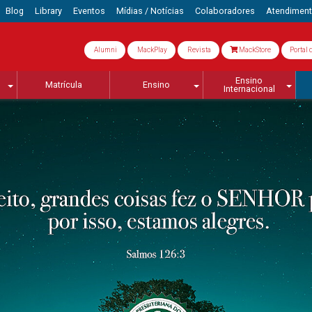
Blog
Library
Eventos
Mídias / Notícias
Colaboradores
Atendimen
Alumni
MackPlay
Revista
MackStore
Portal 
Ensino
Matrícula
Ensino
Internacional