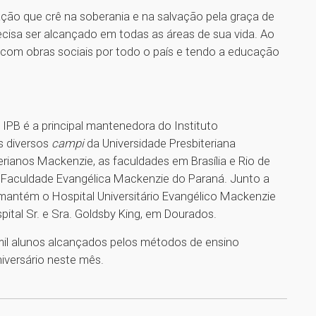
nação que crê na soberania e na salvação pela graça de
ecisa ser alcançado em todas as áreas de sua vida. Ao
 com obras sociais por todo o país e tendo a educação
PB é a principal mantenedora do Instituto
s diversos
campi
da Universidade Presbiteriana
rianos Mackenzie, as faculdades em Brasília e Rio de
 a Faculdade Evangélica Mackenzie do Paraná. Junto a
antém o Hospital Universitário Evangélico Mackenzie
ital Sr. e Sra. Goldsby King, em Dourados.
mil alunos alcançados pelos métodos de ensino
iversário neste mês.
1