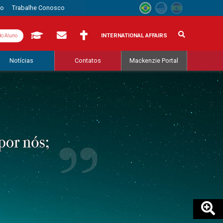
to
Trabalhe Conosco
INTERNATIONAL AFFAIRS
do Aluno
Notícias
Contatos
Mackenzie Portal