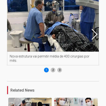
Nova estrutura vai permitir média de 400 cirurgias por
Dr
mês.
se
1
2
3
Related News