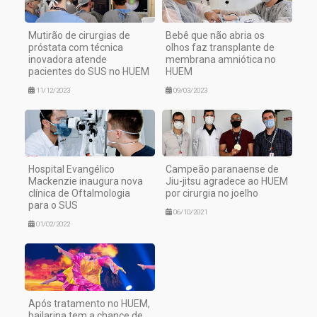
Mutirão de cirurgias de
Bebê que não abria os
próstata com técnica
olhos faz transplante de
inovadora atende
membrana amniótica no
pacientes do SUS no HUEM
HUEM
11/12/2023
09/03/2023
Hospital Evangélico
Campeão paranaense de
Mackenzie inaugura nova
Jiu-jitsu agradece ao HUEM
clínica de Oftalmologia
por cirurgia no joelho
para o SUS
06/10/2021
01/02/2022
Após tratamento no HUEM,
bailarina tem a chance de