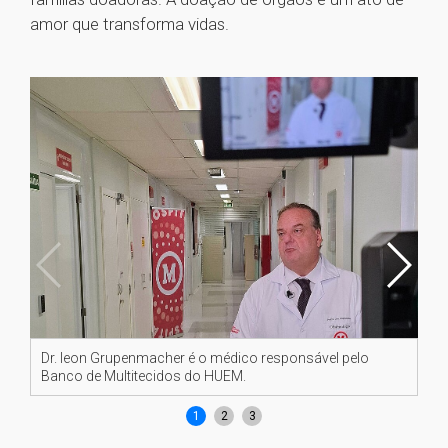
amor que transforma vidas.
Dr. leon Grupenmacher é o médico responsável pelo
As
Banco de Multitecidos do HUEM.
14 
1
2
3