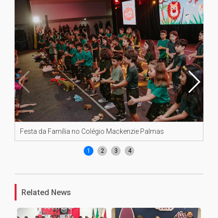
Festa da Família no Colégio Mackenzie Palmas
Fe
1
2
3
4
Related News