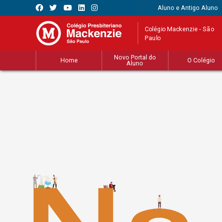
Aluno e Antigo Aluno
Colégio Mackenzie - São
Paulo
Novo Portal do
Home
O Colégio
Aluno