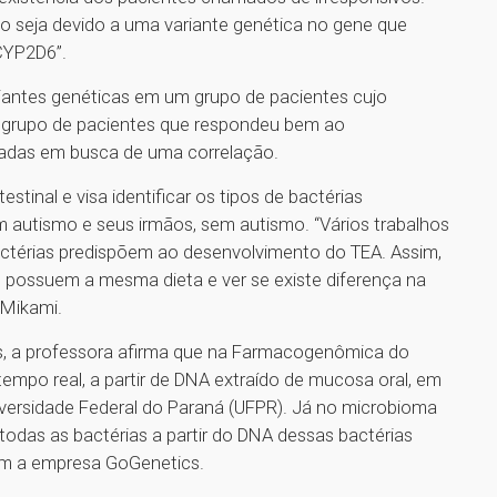
o seja devido a uma variante genética no gene que
CYP2D6”.
riantes genéticas em um grupo de pacientes cujo
m grupo de pacientes que respondeu bem ao
adas em busca de uma correlação.
tinal e visa identificar os tipos de bactérias
m autismo e seus irmãos, sem autismo. “Vários trabalhos
ctérias predispõem ao desenvolvimento do TEA. Assim,
possuem a mesma dieta e ver se existe diferença na
 Mikami.
as, a professora afirma que na Farmacogenômica do
mpo real, a partir de DNA extraído de mucosa oral, em
versidade Federal do Paraná (UFPR). Já no microbioma
todas as bactérias a partir do DNA dessas bactérias
com a empresa GoGenetics.