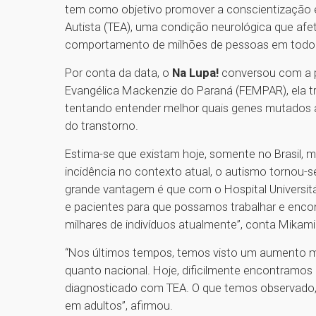
tem como objetivo promover a conscientização 
Autista (TEA), uma condição neurológica que afe
comportamento de milhões de pessoas em todo
Por conta da data, o
Na Lupa!
conversou com a pr
Evangélica Mackenzie do Paraná (FEMPAR), ela t
tentando entender melhor quais genes mutados 
do transtorno.
Estima-se que existam hoje, somente no Brasil, ma
incidência no contexto atual, o autismo tornou-
grande vantagem é que com o Hospital Universi
e pacientes para que possamos trabalhar e enco
milhares de indivíduos atualmente”, conta Mikami
“Nos últimos tempos, temos visto um aumento mu
quanto nacional. Hoje, dificilmente encontramo
diagnosticado com TEA. O que temos observado,
em adultos”, afirmou.