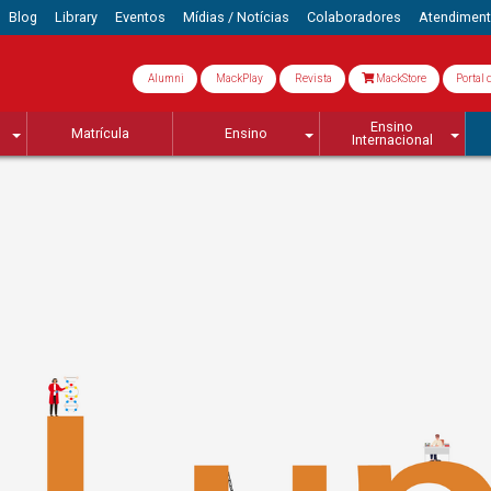
Blog
Library
Eventos
Mídias / Notícias
Colaboradores
Atendimen
Alumni
MackPlay
Revista
MackStore
Portal 
Ensino
Matrícula
Ensino
Internacional