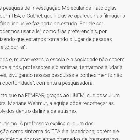
de pesquisa de Investigação Molecular de Patologias
m TEA, o Gabriel, que inclusive aparece nas filmagens
ilho, inclusive faz parte do estudo. Por ele ser
dermos usar a lei, como filas preferenciais, por
dizendo que estamos tomando o lugar de pessoas
ito por lei”.
ades e, muitas vezes, a escola e a sociedade não sabem
e a nós, professores e cientistas, tentarmos ajudar a
ões, divulgando nossas pesquisas e conhecimento não
oportunidade”, comenta a pesquisadora.
enta que na FEMPAR, graças ao HUEM, que possui um
 dra. Mariane Wehmut, a equipe pôde recomeçar as
lvidos dentro da linha de autismo.
autismo. A professora explica que um dos
ação como sintoma do TEA é a risperidona, porém ele
existência dos pacientes chamados de irresponsivos.