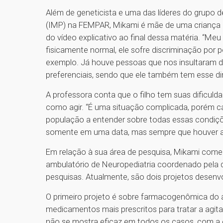
Além de geneticista e uma das líderes do grupo 
(IMP) na FEMPAR, Mikami é mãe de uma criança co
do vídeo explicativo ao final dessa matéria. “Meu f
fisicamente normal, ele sofre discriminação por po
exemplo. Já houve pessoas que nos insultaram 
preferenciais, sendo que ele também tem esse dire
A professora conta que o filho tem suas dificuld
como agir. “É uma situação complicada, porém cab
população a entender sobre todas essas condiç
somente em uma data, mas sempre que houver a 
Em relação à sua área de pesquisa, Mikami com
ambulatório de Neuropediatria coordenado pela
pesquisas. Atualmente, são dois projetos desenvo
O primeiro projeto é sobre farmacogenômica do 
medicamentos mais prescritos para tratar a agit
não se mostra eficaz em todos os casos, com a 