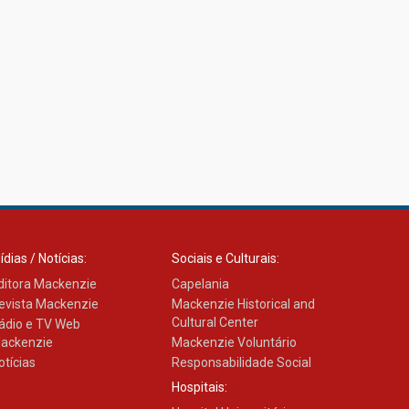
ídias / Notícias:
Sociais e Culturais:
ditora Mackenzie
Capelania
evista Mackenzie
Mackenzie Historical and
Cultural Center
ádio e TV Web
ackenzie
Mackenzie Voluntário
otícias
Responsabilidade Social
Hospitais: