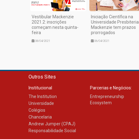
Vestibular Mackenzie
Iniciação Científica na
2021.2: inscrições
Universidade Presbiteri
começam nesta quinta-
Mackenzie tem prazos
feira
prorrogados
08/04/2021
06/04/2021
Outros Sites
Institucional
Parcerias e Negócios:
The Institution
Entrepreneurship
Ecosystem
Universidade
Colégios
Chancelaria
Andrew Jumper (CPAJ)
Responsabilidade Social