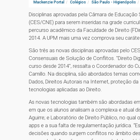
Mackenzie Portal
Colégios
São Paulo - Higienópolis
Disciplinas aprovadas pela Câmara de Educação
(CES/CNE) para serem inseridas na grade curricula
percurso acadêmico da Faculdade de Direito (FDi
2014. A UPM mais uma vez comprova seu caráter
São três as novas disciplinas aprovadas pelo CES/
Consensuais de Solução de Conflitos. "Direito D
curso desde 2014", ressalta o Coordenador do Cu
Camillo. Na disciplina, são abordados temas como
Dados, Direitos Autorais na Internet, proteção d
tecnologias aplicadas ao Direito.
As novas tecnologias também são abordadas em di
em que os alunos analisam a complexa e atual d
Aguirre; e Laboratório de Direito Público, no qua
apps e a sua falta de regulamentação jurídica. “E
decisões quando surgem conflitos no âmbito des