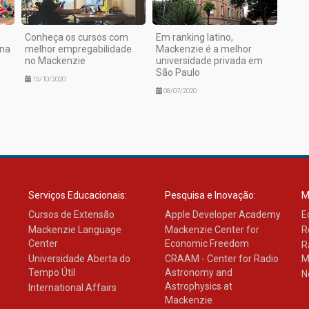
Conheça os cursos com
Em ranking latino,
ana
melhor empregabilidade
Mackenzie é a melhor
no Mackenzie
universidade privada em
São Paulo
15/10/2020
08/07/2020
Serviços Educacionais:
Pesquisa e Inovação:
M
Cursos de Extensão
Apple Developer Academy
E
Mackenzie Language
Mackenzie Center for
R
Center
Economic Freedom
R
Universidade Aberta do
CRAAM - Center for Radio
M
Tempo Útil
Astronomy and
N
Astrophysics at
International Affairs
Mackenzie