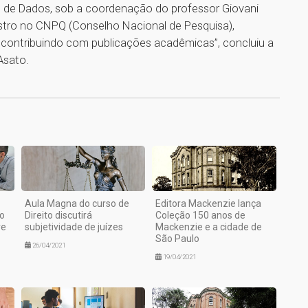
 de Dados, sob a coordenação do professor Giovani
istro no CNPQ (Conselho Nacional de Pesquisa),
contribuindo com publicações acadêmicas”, concluiu a
Asato.
1
Aula Magna do curso de
Editora Mackenzie lança
o
Direito discutirá
Coleção 150 anos de
re
subjetividade de juízes
Mackenzie e a cidade de
São Paulo
26/04/2021
19/04/2021