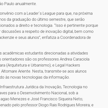
São Paulo anualmente.
convênio com a Leader´s League para que, na próxima
lunos da graduação do último semestre, que serão
cionados a direito e tecnologia. “Isso é pertinente porque
r discussões a respeito de inovação digital, bem como
ckenzie e seus alunos”, enfatiza a Coordenadora de
as acadêmicas estudantis direcionadas a atividades
os orientadores são os professores Andrea Caraciola
ara (Arquitetura e Urbanismo); e Legal Hackers
Altomare Ariente. Nesta, transmite-se aos alunos
ado às novas tecnologias da informação.
nfraestrutura Jurídica da Inovação, Tecnologia no
traves para o Desenvolvimento Nacional, sob a
Nagao Menezes e José Francisco Siqueira Neto;
rdenado pelo professor Diogo Rais Rodrigues Moreira; e