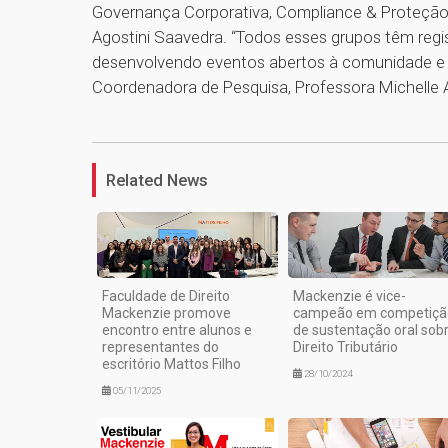
Governança Corporativa, Compliance & Proteção
Agostini Saavedra. “Todos esses grupos têm reg
desenvolvendo eventos abertos à comunidade e 
Coordenadora de Pesquisa, Professora Michelle 
Related News
Faculdade de Direito
Mackenzie é vice-
Mackenzie promove
campeão em competiçã
encontro entre alunos e
de sustentação oral sob
representantes do
Direito Tributário
escritório Mattos Filho
28/10/2024
05/11/2025