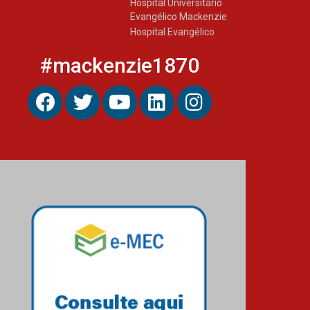
Hospital Universitário
Evangélico Mackenzie
Hospital Evangélico
#mackenzie1870