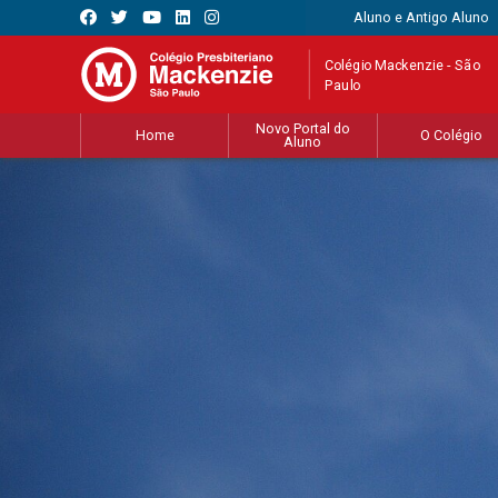
Aluno e Antigo Aluno
Colégio Mackenzie - São
Paulo
Novo Portal do
Home
O Colégio
Aluno