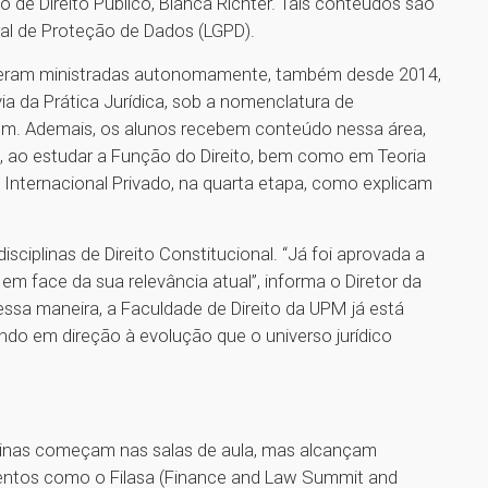
 de Direito Público, Bianca Richter. Tais conteúdos são
ral de Proteção de Dados (LGPD).
á eram ministradas autonomamente, também desde 2014,
ia da Prática Jurídica, sob a nomenclatura de
gem. Ademais, os alunos recebem conteúdo nessa área,
to, ao estudar a Função do Direito, bem como em Teoria
o Internacional Privado, na quarta etapa, como explicam
isciplinas de Direito Constitucional. “Já foi aprovada a
em face da sua relevância atual”, informa o Diretor da
ssa maneira, a Faculdade de Direito da UPM já está
ando em direção à evolução que o universo jurídico
plinas começam nas salas de aula, mas alcançam
entos como o Filasa (Finance and Law Summit and