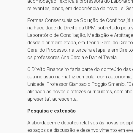
acomodação”, explica a professora do Laboratório
relevantes, ainda, em decorrência da nova Lei Ge
Formas Consensuais de Solução de Conflitos j
na Faculdade de Direito da UPM, sobretudo pela v
Laboratório de Conciliação, Mediação e Arbitra
desde a primeira etapa, em Teoria Geral do Direi
Geral do Processo, na terceira etapa, e em Direit
os professores Ana Cardia e Daniel Tavela.
O Direito Financeiro fazia parte do conteúdo das d
sua inclusão na matriz curricular com autonomia, 
Unidade, Professor Gianpaolo Poggio Smanio. “De
alinhada às novas diretrizes curriculares, caminh
apresenta”, acrescenta.
Pesquisa e extensão
A abordagem e debates relativos às novas disci
espaços de discussão e desenvolvimento em ev