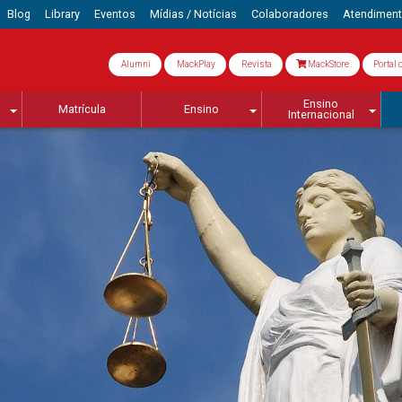
Blog
Library
Eventos
Mídias / Notícias
Colaboradores
Atendimen
Alumni
MackPlay
Revista
MackStore
Portal 
Ensino
Matrícula
Ensino
Internacional