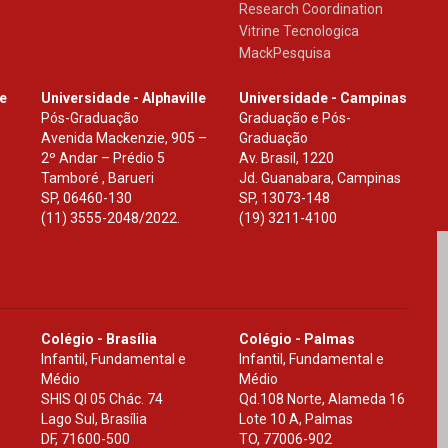
Research Coordination
Vitrine Tecnologica
MackPesquisa
le
Universidade - Alphaville
Universidade - Campinas
Pós-Graduação
Graduação e Pós-
Avenida Mackenzie, 905 –
Graduação
2º Andar – Prédio 5
Av. Brasil, 1220
Tamboré , Barueri
Jd. Guanabara, Campinas
SP
,
06460-130
SP
,
13073-148
(11) 3555-2048/2022.
(19) 3211-4100
Colégio - Brasília
Colégio - Palmas
Infantil, Fundamental e
Infantil, Fundamental e
Médio
Médio
SHIS Ql 05 Chác. 74
Qd.108 Norte, Alameda 16
Lago Sul, Brasília
Lote 10 A, Palmas
DF
,
71600-500
TO
,
77006-902