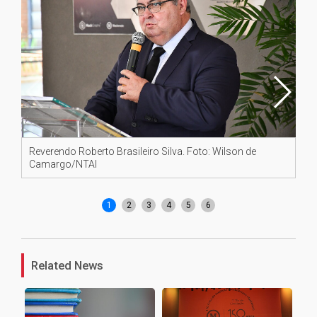
Reverendo Roberto Brasileiro Silva. Foto: Wilson de
Pre
Camargo/NTAI
Pr
Ca
1
2
3
4
5
6
Related News