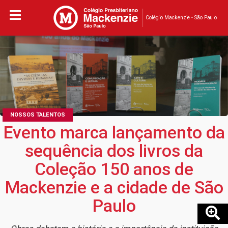
Colégio Mackenzie - São Paulo
NOSSOS TALENTOS
Evento marca lançamento da
sequência dos livros da
Coleção 150 anos de
Mackenzie e a cidade de São
Paulo