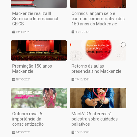
Mackenzie realiza III
Correios lançam selo e
Seminário Internacional
carimbo comemorativo dos
GEICS
150 anos do Mackenzie
19/10/2021
18/10/2021
Premiação 150 anos
Retorno às aulas
Mackenzie
presenciais no Mackenzie
18/10/2021
17/10/2021
Outubro rosa: A
MackVIDA oferecerá
importância da
palestra sobre cuidados
conscientização
paliativos
14/10/2021
14/10/2021