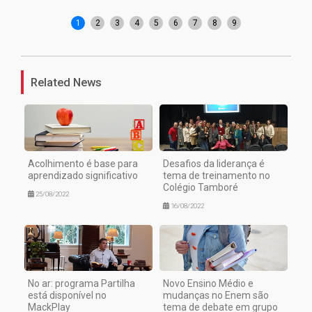
1
2
3
4
5
6
7
8
9
Related News
Acolhimento é base para
Desafios da liderança é
aprendizado significativo
tema de treinamento no
Colégio Tamboré
25/08/2022
16/08/2022
No ar: programa Partilha
Novo Ensino Médio e
está disponível no
mudanças no Enem são
MackPlay
tema de debate em grupo