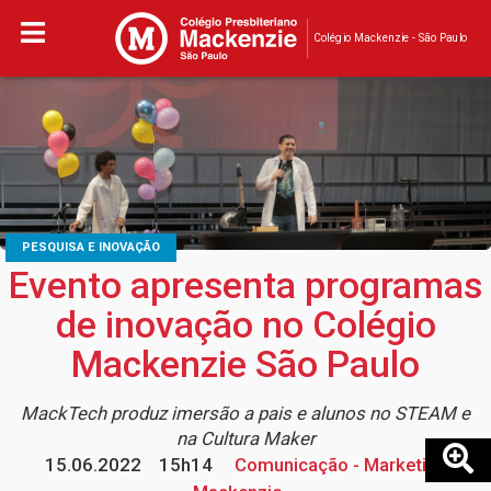
Colégio Mackenzie - São Paulo
PESQUISA E INOVAÇÃO
Evento apresenta programas
de inovação no Colégio
Mackenzie São Paulo
MackTech produz imersão a pais e alunos no STEAM e
na Cultura Maker
15.06.2022
15h14
Comunicação - Marketing