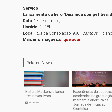
Serviço
Lançamento do livro "Dinâmica competitiva: d
Data:
17 de outubro,
Horário:
às 18h
Local:
Rua da Consolação, 930 -
campus
Higienó
Mais informações:
clique aqui
Related News
Editora Mackenzie lança
Experiências da pesquis
três novos livros
acadêmica na graduaçã
marcam a abertura da
30/03/2026
Jornada de Iniciação
Científica