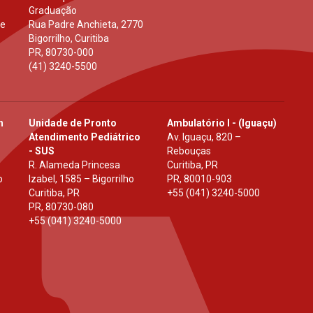
Graduação
 e
Rua Padre Anchieta, 2770
Bigorrilho, Curitiba
PR
,
80730-000
(41) 3240-5500
h
Unidade de Pronto
Ambulatório I - (Iguaçu)
Atendimento Pediátrico
Av. Iguaçu, 820 –
- SUS
Rebouças
R. Alameda Princesa
Curitiba, PR
o
Izabel, 1585 – Bigorrilho
PR
,
80010-903
Curitiba, PR
+55 (041) 3240-5000
PR
,
80730-080
+55 (041) 3240-5000