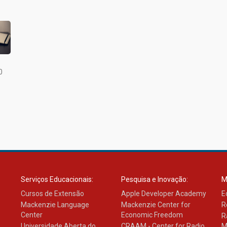
0
Serviços Educacionais:
Pesquisa e Inovação:
M
Cursos de Extensão
Apple Developer Academy
E
Mackenzie Language
Mackenzie Center for
R
Center
Economic Freedom
R
Universidade Aberta do
CRAAM - Center for Radio
M