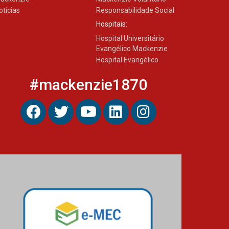
otícias
Responsabilidade Social
Hospitais:
Hospital Universitário
Evangélico Mackenzie
Hospital Evangélico
#mackenzie1870