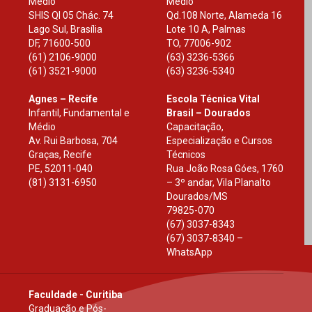
Médio
Médio
SHIS Ql 05 Chác. 74
Qd.108 Norte, Alameda 16
Lago Sul, Brasília
Lote 10 A, Palmas
DF
,
71600-500
TO
,
77006-902
(61) 2106-9000
(63) 3236-5366
(61) 3521-9000
(63) 3236-5340
Agnes – Recife
Escola Técnica Vital
Infantil, Fundamental e
Brasil – Dourados
Médio
Capacitação,
Av. Rui Barbosa, 704
Especialização e Cursos
Graças, Recife
Técnicos
PE
,
52011-040
Rua João Rosa Góes, 1760
(81) 3131-6950
– 3º andar, Vila Planalto
Dourados
/
MS
79825-070
(67) 3037-8343
(67) 3037-8340 –
WhatsApp
Faculdade - Curitiba
Graduação e Pós-