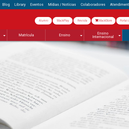
Blog
Library
Eventos
Mídias / Notícias
Colaboradores
Atendimen
Alumni
MackPlay
Revista
MackStore
Portal 
Ensino
Matrícula
Ensino
Internacional