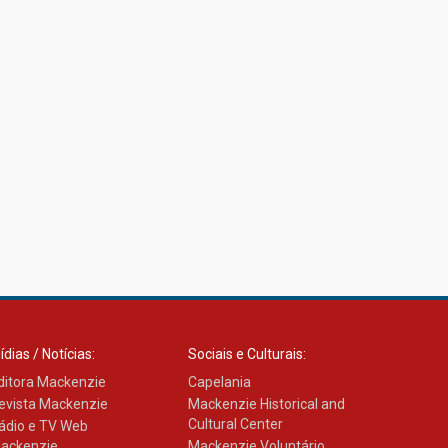
ídias / Notícias:
Sociais e Culturais:
ditora Mackenzie
Capelania
evista Mackenzie
Mackenzie Historical and
Cultural Center
ádio e TV Web
ackenzie
Mackenzie Voluntário