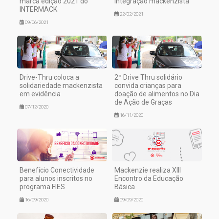
marca edição 2021 do
integração mackenzista
INTERMACK
22/02/2021
09/06/2021
Drive-Thru coloca a
2º Drive Thru solidário
solidariedade mackenzista
convida crianças para
em evidência
doação de alimentos no Dia
de Ação de Graças
07/12/2020
16/11/2020
Benefício Conectividade
Mackenzie realiza XIII
para alunos inscritos no
Encontro da Educação
programa FIES
Básica
16/09/2020
09/09/2020