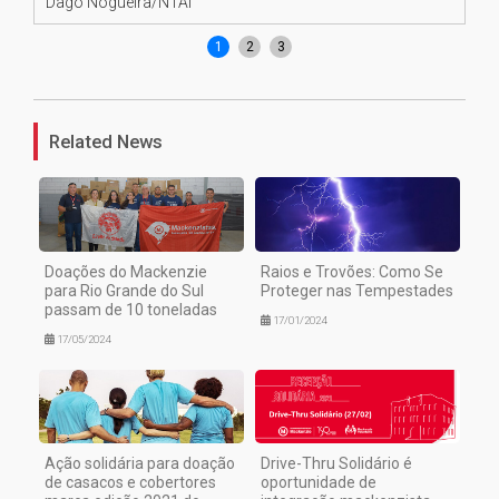
Dago Nogueira/NTAI
Da
1
2
3
Related News
Doações do Mackenzie
Raios e Trovões: Como Se
para Rio Grande do Sul
Proteger nas Tempestades
passam de 10 toneladas
17/01/2024
17/05/2024
Ação solidária para doação
Drive-Thru Solidário é
de casacos e cobertores
oportunidade de