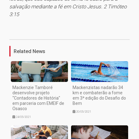
salvação mediante a fé em Cristo Jesus. 2 Timóteo
3:15
1
Related News
Mackenzie Tamboré
Mackenzistas nadarão 34
desenvolve projeto
km e combaterão a fome
“Contadores de História"
em 3ª edição do Desafio do
em parceria com EMEIF de
Bem
Osasco
20/05/2021
24/05/2021