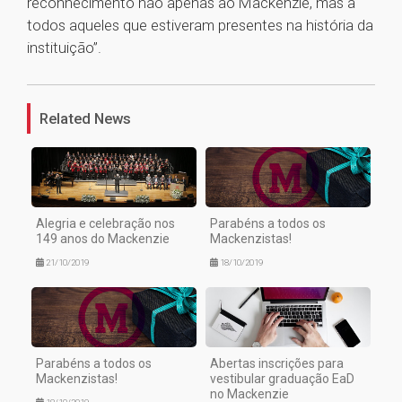
reconhecimento não apenas ao Mackenzie, mas a
todos aqueles que estiveram presentes na história da
instituição”.
1
Related News
Alegria e celebração nos
Parabéns a todos os
149 anos do Mackenzie
Mackenzistas!
21/10/2019
18/10/2019
Parabéns a todos os
Abertas inscrições para
Mackenzistas!
vestibular graduação EaD
no Mackenzie