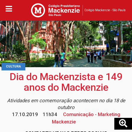
Colégio Mackenzie - São Paulo
CULTURA
Dia do Mackenzista e 149
anos do Mackenzie
Atividades em comemoração acontecem no dia 18 de
outubro
17.10.2019
11h34
Comunicação - Marketing
Mackenzie