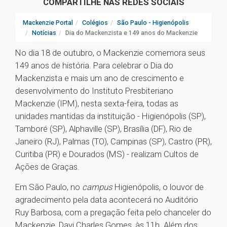
COMPARTILHE NAS REDES SOCIAIS
Mackenzie Portal
Colégios
São Paulo - Higienópolis
Notícias
Dia do Mackenzista e 149 anos do Mackenzie
No dia 18 de outubro, o Mackenzie comemora seus
149 anos de história. Para celebrar o Dia do
Mackenzista e mais um ano de crescimento e
desenvolvimento do Instituto Presbiteriano
Mackenzie (IPM), nesta sexta-feira, todas as
unidades mantidas da instituição - Higienópolis (SP),
Tamboré (SP), Alphaville (SP), Brasília (DF), Rio de
Janeiro (RJ), Palmas (TO), Campinas (SP), Castro (PR),
Curitiba (PR) e Dourados (MS) - realizam Cultos de
Ações de Graças.
Em São Paulo, no
campus
Higienópolis, o louvor de
agradecimento pela data acontecerá no Auditório
Ruy Barbosa, com a pregação feita pelo chanceler do
Mackenzie, Davi Charles Gomes, às 11h. Além dos