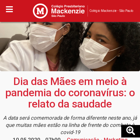
Colégio Mackenzie - São Paulo
Dia das Mães em meio à
pandemia do coronavírus: o
relato da saudade
A data será comemorada de forma diferente neste ano, já
que muitas mães estão na linha de frente do combate à
covid-19
10.05.2020
07h00
Comunicação - Marketing