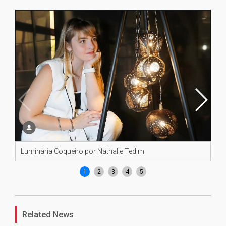
Luminária Coqueiro por Nathalie Tedim.
Lu
1
2
3
4
5
Related News