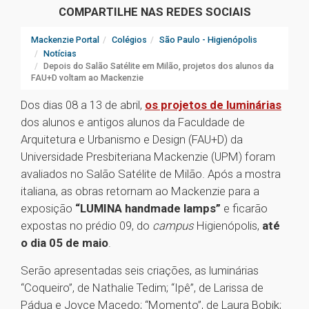
COMPARTILHE NAS REDES SOCIAIS
Mackenzie Portal
Colégios
São Paulo - Higienópolis
Notícias
Depois do Salão Satélite em Milão, projetos dos alunos da
FAU+D voltam ao Mackenzie
Dos dias 08 a 13 de abril,
os projetos de luminárias
dos alunos e antigos alunos da Faculdade de
Arquitetura e Urbanismo e Design (FAU+D) da
Universidade Presbiteriana Mackenzie (UPM) foram
avaliados no Salão Satélite de Milão. Após a mostra
italiana, as obras retornam ao Mackenzie para a
exposição
“LUMINA handmade lamps”
e ficarão
expostas no prédio 09, do
campus
Higienópolis,
até
o dia 05 de maio
.
Serão apresentadas seis criações, as luminárias
“Coqueiro”, de Nathalie Tedim; “Ipê”, de Larissa de
Pádua e Joyce Macedo; “Momento”, de Laura Bobik;