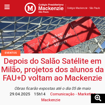
Colégio Mackenzie - São Paulo
EVENTOS
Depois do Salão Satélite em
Milão, projetos dos alunos da
FAU+D voltam ao Mackenzie
Obras ficarão expostas até o dia 05 de maio
29.04.2025
15h14
Comunicação - Marketing
Mackenzie