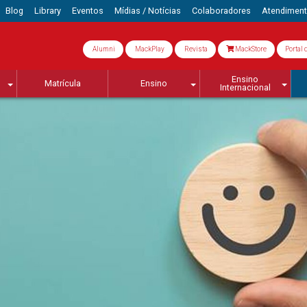
Blog
Library
Eventos
Mídias / Notícias
Colaboradores
Atendimen
Alumni
MackPlay
Revista
MackStore
Portal 
Ensino
Matrícula
Ensino
Internacional