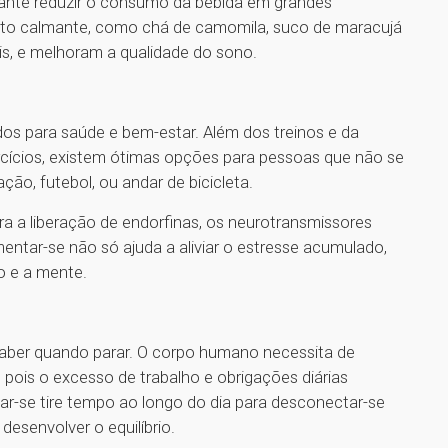
rtante reduzir o consumo da bebida em grandes
feito calmante, como chá de camomila, suco de maracujá
is, e melhoram a qualidade do sono.
dos para saúde e bem-estar. Além dos treinos e da
rcícios, existem ótimas opções para pessoas que não se
ção, futebol, ou andar de bicicleta.
para a liberação de endorfinas, os neurotransmissores
ntar-se não só ajuda a aliviar o estresse acumulado,
 e a mente.
 saber quando parar. O corpo humano necessita de
ois o excesso de trabalho e obrigações diárias
ar-se tire tempo ao longo do dia para desconectar-se
desenvolver o equilíbrio.