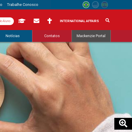
to
Trabalhe Conosco
INTERNATIONAL AFFAIRS
do Aluno
Notícias
Contatos
Mackenzie Portal