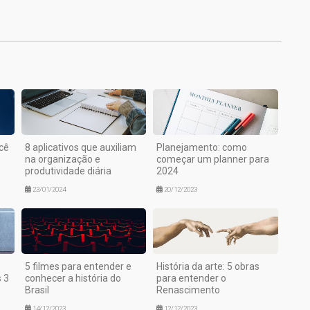
1
cê
8 aplicativos que auxiliam
Planejamento: como
na organização e
começar um planner para
produtividade diária
2024
23/01/2024
20/12/2023
5 filmes para entender e
História da arte: 5 obras
 3
conhecer a história do
para entender o
Brasil
Renascimento
14/12/2023
12/12/2023