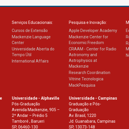
Serviços Educacionais:
Pesquisa e Inovação:
M
Cursos de Extensão
Apple Developer Academy
E
Mackenzie Language
Mackenzie Center for
R
Center
Economic Freedom
R
Universidade Aberta do
CRAAM - Center for Radio
M
Tempo Útil
Astronomy and
N
Astrophysics at
International Affairs
Mackenzie
Research Coordination
Vitrine Tecnologica
MackPesquisa
le
Universidade - Alphaville
Universidade - Campinas
Pós-Graduação
Graduação e Pós-
Avenida Mackenzie, 905 –
Graduação
2º Andar – Prédio 5
Av. Brasil, 1220
Tamboré , Barueri
Jd. Guanabara, Campinas
SP
,
06460-130
SP
,
13073-148