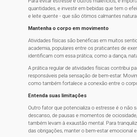
Para evitar estresse e outros malefícios, é impo
quantidades, e investir em bebidas que tem o e
e leite quente - que são ótimos calmantes natura
Mantenha o corpo em movimento
Atividades físicas são benéficas em muitos senti
academia, populares entre os praticantes de exe
identificam com essa prática; como a dança, nata
A prática regular de atividades físicas contribui 
responsáveis pela sensação de bem-estar. Movime
como também fortalece a conexão entre o corpo
Entenda suas limitações
Outro fator que potencializa o estresse é o não
descanso, de pausas e momentos de ociosidade, p
também levam à exaustão mental. Para tranquiliz
das obrigações, manter o bem-estar emocional e 