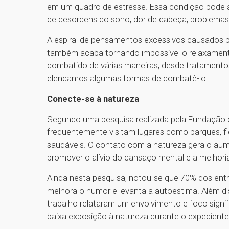
em um quadro de estresse. Essa condição pode a
de desordens do sono, dor de cabeça, problemas 
A espiral de pensamentos excessivos causados pela
também acaba tornando impossível o relaxamento
combatido de várias maneiras, desde tratamentos 
elencamos algumas formas de combatê-lo.
Conecte-se à natureza
Segundo uma pesquisa realizada pela Fundação 
frequentemente visitam lugares como parques, flor
saudáveis. O contato com a natureza gera o aume
promover o alívio do cansaço mental e a melhor
Ainda nesta pesquisa, notou-se que 70% dos ent
melhora o humor e levanta a autoestima. Além d
trabalho relataram um envolvimento e foco sig
baixa exposição à natureza durante o expediente