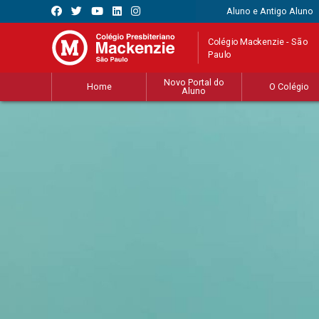
Aluno e Antigo Aluno
Colégio Mackenzie - São
Paulo
Novo Portal do
Home
O Colégio
Aluno