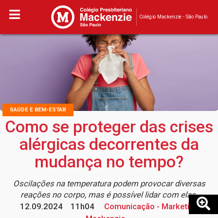
Colégio Mackenzie - São Paulo
SAÚDE E BEM-ESTAR
Como se proteger das crises
alérgicas decorrentes da
mudança no tempo?
Oscilações na temperatura podem provocar diversas
reações no corpo, mas é possível lidar com elas
12.09.2024
11h04
Comunicação - Marketing