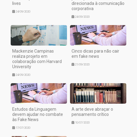
lives
direcionada à comunicação
corporativa
24/09/2020
24/09/2020
Mackenzie Campinas
Cinco dicas para não cair
realiza projeto em
em fake news
colaboração com Harvard
21/09/2020
University
24/09/2020
Estudos da Linguagem
A arte deve abraçar o
devem ajudar no combate
pensamento crítico
às Fake News
10/07/2020
17/07/2020