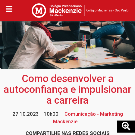
Colégio Mackenzie - São Paulo
Como desenvolver a
autoconfiança e impulsionar
a carreira
27.10.2023
10h00
Comunicação - Marketing
Mackenzie
COMPARTILHE NAS REDES SOCIAIS