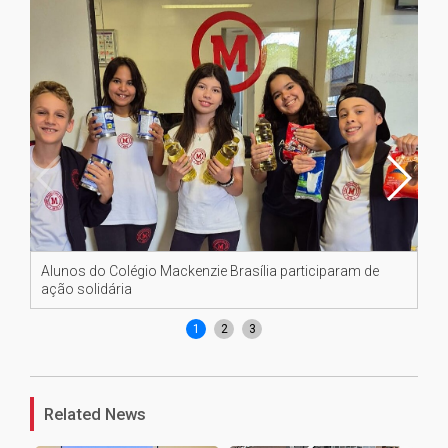
Alunos do Colégio Mackenzie Brasília participaram de
Co
ação solidária
1
2
3
Related News