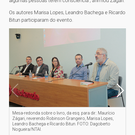
algumas pessoas terem consciência”, afirmou Zágari.
Os autores Marisa Lopes, Leandro Bachega e Ricardo
Bitun participaram do evento.
Mesa-redonda sobre o livro, da esq. para dir.: Maurício
Re
Zágari, reverendo Robinson Grangeiro, Marisa Lopes,
FO
Leandro Bachega e Ricardo Bitun. FOTO: Dagoberto
Nogueira/NTAI.