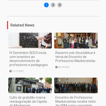
1
2
3
Related News
IV Seminário GEICS inicia
Racismo sob ótica bíblica é
com incentivo ao
tema de Encontro de
desenvolvimento de
Professores Mackenzistas
professores e pedagogos
05/10/2022
11/11/2022
Culto de gratidão marca
Encontro de Professores
reinauguração da Capela
Mackenzistas recebe reitor
do Mackenzie
da UPM como convidado