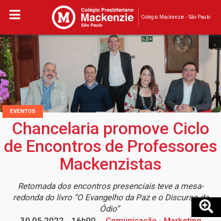
Colégio Mackenzie - São Paulo
EVENTOS
Chancelaria promove Ciclo
de Encontros de Professores
Mackenzistas
Retomada dos encontros presenciais teve a mesa-
redonda do livro “O Evangelho da Paz e o Discurso de
Ódio”
30.05.2022
16h00
Comunicação - Marketing