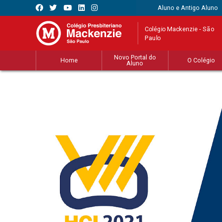
Aluno e Antigo Aluno
Colégio Mackenzie - São
Paulo
Novo Portal do
Home
O Colégio
Aluno