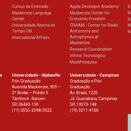
Cursos de Extensão
Apple Developer Academy
E
Mackenzie Language
Mackenzie Center for
R
Center
Economic Freedom
R
Universidade Aberta do
CRAAM - Center for Radio
M
Tempo Útil
Astronomy and
N
Astrophysics at
International Affairs
Mackenzie
Research Coordination
Vitrine Tecnologica
MackPesquisa
le
Universidade - Alphaville
Universidade - Campinas
Pós-Graduação
Graduação e Pós-
Avenida Mackenzie, 905 –
Graduação
2º Andar – Prédio 5
Av. Brasil, 1220
Tamboré , Barueri
Jd. Guanabara, Campinas
SP
,
06460-130
SP
,
13073-148
(11) 3555-2048/2022.
(19) 3211-4100