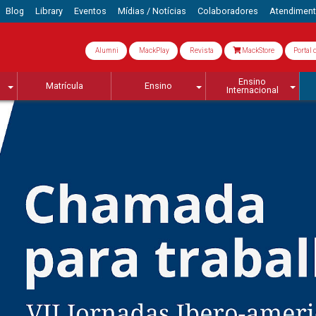
Blog
Library
Eventos
Mídias / Notícias
Colaboradores
Atendimen
Alumni
MackPlay
Revista
MackStore
Portal 
Ensino
Matrícula
Ensino
Internacional