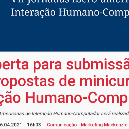
rta para submissã
propostas de minicu
ação Humano-Comp
Americanas de Interação Humano-Computador será realizado 
6.04.2021
16h03
Comunicação - Marketing Mackenzie