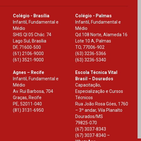
Colégio - Brasília
Colégio - Palmas
Infantil, Fundamental e
Infantil, Fundamental e
Médio
Médio
SHIS Ql 05 Chác. 74
Qd.108 Norte, Alameda 16
Lago Sul, Brasília
Lote 10 A, Palmas
DF
,
71600-500
TO
,
77006-902
(61) 2106-9000
(63) 3236-5366
(61) 3521-9000
(63) 3236-5340
Agnes – Recife
Escola Técnica Vital
Infantil, Fundamental e
Brasil – Dourados
Médio
Capacitação,
Av. Rui Barbosa, 704
Especialização e Cursos
Graças, Recife
Técnicos
PE
,
52011-040
Rua João Rosa Góes, 1760
(81) 3131-6950
– 3º andar, Vila Planalto
Dourados
/
MS
79825-070
(67) 3037-8343
(67) 3037-8340 –