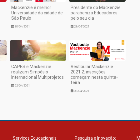
o
Mackenzie é melhor
Presidente do Mackenzie
Universidade da cidade de
parabeniza Educadores
São Paulo
pelo seu dia
30/04/2021
28/04/2021
CAPES e Mackenzie
Vestibular Mackenzie
realizam Simpósio
2021.2: inscrições
Internacional Multiprojetos
começam nesta quinta-
feira
22/04/2021
08/04/2021
Serviços Educacionais:
Pesquisa e Inovação:
M