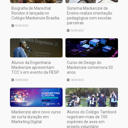
Biografia de Marechal
Sistema Mackenzie de
Rondon é lançada no
Ensino realiza orientação
Colégio Mackenzie Brasília
pedagógica com escolas
parceiras
16/09/2022
15/09/2022
Alunos da Engenharia
Curso de Design do
Mackenzie apresentam
Mackenzie comemora 50
TCC´s em evento da FIESP
anos
15/09/2022
14/09/2022
Mackenzie abre novo curso
Alunos do Colégio Tamboré
de curta duração em
registram mais de 100
Marketing Digital
espécies de aves em
projeto voluntário