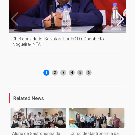
Chef convidado, Salvatore Loi. FOTO: Dagoberto
Pú
Nogueira/ NTAI
No
1
2
3
4
5
6
Related News
Aluno de Gastronomia da
Curso de Gastronomia da