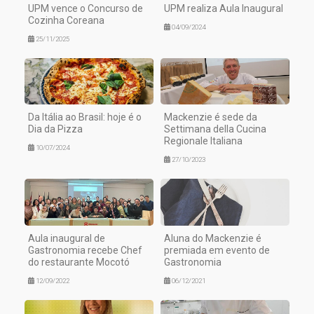
UPM vence o Concurso de
UPM realiza Aula Inaugural
Cozinha Coreana
04/09/2024
25/11/2025
Da Itália ao Brasil: hoje é o
Mackenzie é sede da
Dia da Pizza
Settimana della Cucina
Regionale Italiana
10/07/2024
27/10/2023
Aula inaugural de
Aluna do Mackenzie é
Gastronomia recebe Chef
premiada em evento de
do restaurante Mocotó
Gastronomia
12/09/2022
06/12/2021