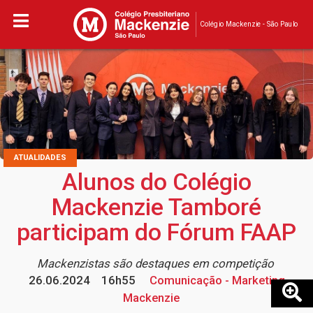
Colégio Mackenzie - São Paulo
ATUALIDADES
Alunos do Colégio
Mackenzie Tamboré
participam do Fórum FAAP
Mackenzistas são destaques em competição
26.06.2024
16h55
Comunicação - Marketing
Mackenzie