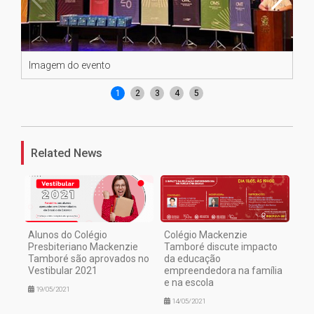
Imagem do evento
Al
1
2
3
4
5
Related News
Alunos do Colégio
Colégio Mackenzie
Presbiteriano Mackenzie
Tamboré discute impacto
Tamboré são aprovados no
da educação
Vestibular 2021
empreendedora na família
e na escola
19/05/2021
14/05/2021