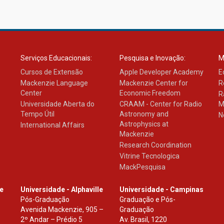
Serviços Educacionais:
Pesquisa e Inovação:
M
Cursos de Extensão
Apple Developer Academy
E
Mackenzie Language
Mackenzie Center for
R
Center
Economic Freedom
R
Universidade Aberta do
CRAAM - Center for Radio
M
Tempo Útil
Astronomy and
N
Astrophysics at
International Affairs
Mackenzie
Research Coordination
Vitrine Tecnologica
MackPesquisa
le
Universidade - Alphaville
Universidade - Campinas
Pós-Graduação
Graduação e Pós-
Avenida Mackenzie, 905 –
Graduação
2º Andar – Prédio 5
Av. Brasil, 1220