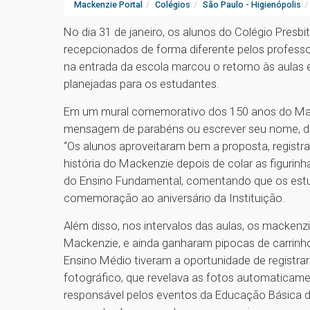
Mackenzie Portal
Colégios
São Paulo - Higienópolis
No dia 31 de janeiro, os alunos do Colégio Pres
recepcionados de forma diferente pelos professo
na entrada da escola marcou o retorno às aulas e
planejadas para os estudantes.
Em um mural comemorativo dos 150 anos do Mack
mensagem de parabéns ou escrever seu nome, di
“Os alunos aproveitaram bem a proposta, regis
história do Mackenzie depois de colar as figurinh
do Ensino Fundamental, comentando que os est
comemoração ao aniversário da Instituição.
Além disso, nos intervalos das aulas, os mackenz
Mackenzie, e ainda ganharam pipocas de carrinh
Ensino Médio tiveram a oportunidade de regist
fotográfico, que revelava as fotos automaticame
responsável pelos eventos da Educação Básica d