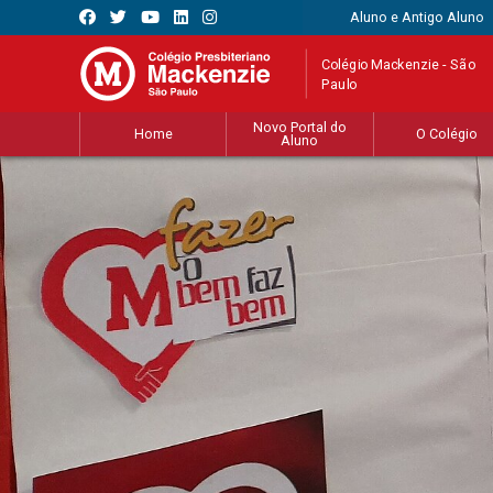
Aluno e Antigo Aluno
Colégio Mackenzie - São
Paulo
Novo Portal do
Home
O Colégio
Aluno