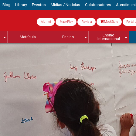
Blog
Library
Eventos
Mídias / Notícias
Colaboradores
Atendimen
Alumni
MackPlay
Revista
MackStore
Portal 
Ensino
Matrícula
Ensino
Internacional