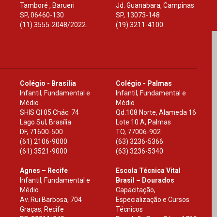
Tamboré , Barueri
Jd. Guanabara, Campinas
SP
,
06460-130
SP
,
13073-148
(11) 3555-2048/2022.
(19) 3211-4100
Colégio - Brasília
Colégio - Palmas
Infantil, Fundamental e
Infantil, Fundamental e
Médio
Médio
SHIS Ql 05 Chác. 74
Qd.108 Norte, Alameda 16
Lago Sul, Brasília
Lote 10 A, Palmas
DF
,
71600-500
TO
,
77006-902
(61) 2106-9000
(63) 3236-5366
(61) 3521-9000
(63) 3236-5340
Agnes – Recife
Escola Técnica Vital
Infantil, Fundamental e
Brasil – Dourados
Médio
Capacitação,
Av. Rui Barbosa, 704
Especialização e Cursos
Graças, Recife
Técnicos