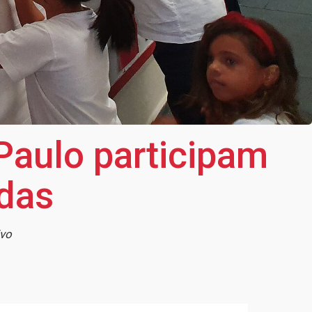
Paulo participam
ndas
ivo