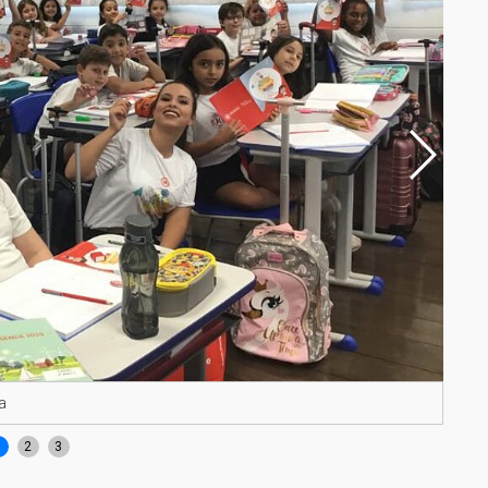
a
Alun
1
2
3