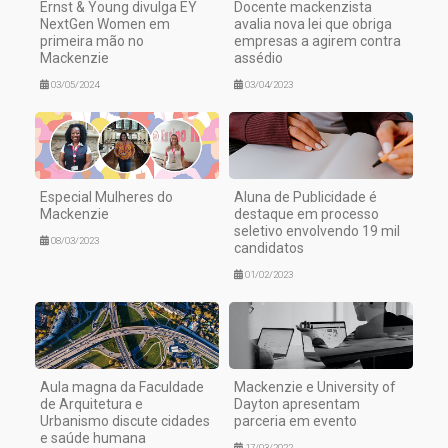
Ernst & Young divulga EY
Docente mackenzista
NextGen Women em
avalia nova lei que obriga
primeira mão no
empresas a agirem contra
Mackenzie
assédio
03/05/2024
03/04/2023
Especial Mulheres do
Aluna de Publicidade é
Mackenzie
destaque em processo
seletivo envolvendo 19 mil
08/03/2023
candidatos
01/02/2023
Aula magna da Faculdade
Mackenzie e University of
de Arquitetura e
Dayton apresentam
Urbanismo discute cidades
parceria em evento
e saúde humana
17/03/2022