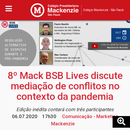
Colégio Mackenzie - São Paulo
8º Mack BSB Lives discute
mediação de conflitos no
contexto da pandemia
Edição inédita contará com três participantes
06.07.2020
17h30
Comunicação - Marketing
Mackenzie