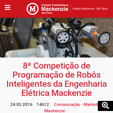
Colégio Mackenzie - São Paulo
8ª Competição de
Programação de Robôs
Inteligentes da Engenharia
Elétrica Mackenzie
24.03.2016
14h12
Comunicação - Marketing
Mackenzie