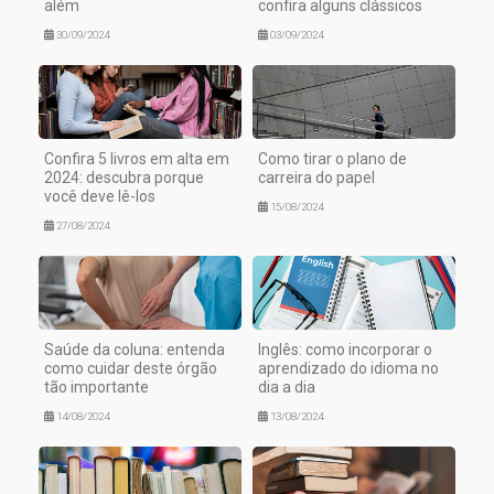
além
confira alguns clássicos
30/09/2024
03/09/2024
Confira 5 livros em alta em
Como tirar o plano de
2024: descubra porque
carreira do papel
você deve lê-los
15/08/2024
27/08/2024
Saúde da coluna: entenda
Inglês: como incorporar o
como cuidar deste órgão
aprendizado do idioma no
tão importante
dia a dia
14/08/2024
13/08/2024