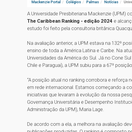
Mackenzie Portal
Colégios
Palmas
Notícias
Univ
A Universidade Presbiteriana Mackenzie (UPM) c
The Caribbean Ranking - edição 2024
e alcanç
estudo foi feito pela consultoria britânica Quacq
Na avaliação anterior, a UPM estava na 132ª posi
ensino de toda a América Latina e Caribe. Na atua
Universidades da América do Sul. Já no Cone Sul (
Chile e Paraguai), a UPM subiu para a 67ª posição
“A posição atual no ranking corrobora e reforça 
em rede internacional. Estamos começando a colh
iniciativas que levaram à evolução da nossa pesq
Governança Universitária e Desempenho Institucio
Administração da UPM), Maria Lage.
De acordo com a ela, a melhora na avaliação deve
publicações produzidas. O ranking é composto po