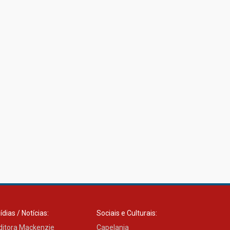
ídias / Notícias:
Sociais e Culturais:
ditora Mackenzie
Capelania