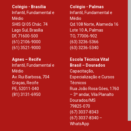
Colégio - Brasília
Colégio - Palmas
Infantil, Fundamental e
Infantil, Fundamental e
Médio
Médio
SHIS Ql 05 Chác. 74
Qd.108 Norte, Alameda 16
Lago Sul, Brasília
Lote 10 A, Palmas
DF
,
71600-500
TO
,
77006-902
(61) 2106-9000
(63) 3236-5366
(61) 3521-9000
(63) 3236-5340
Agnes – Recife
Escola Técnica Vital
Infantil, Fundamental e
Brasil – Dourados
Médio
Capacitação,
Av. Rui Barbosa, 704
Especialização e Cursos
Graças, Recife
Técnicos
PE
,
52011-040
Rua João Rosa Góes, 1760
(81) 3131-6950
– 3º andar, Vila Planalto
Dourados
/
MS
79825-070
(67) 3037-8343
(67) 3037-8340 –
WhatsApp