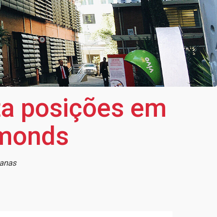
ta posições em
ymonds
canas