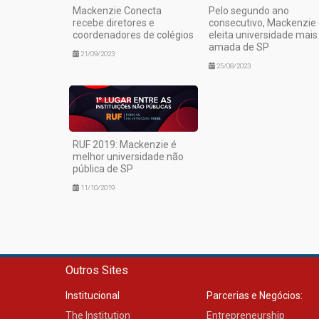
Mackenzie Conecta
Pelo segundo ano
recebe diretores e
consecutivo, Mackenzie
coordenadores de colégios
eleita universidade mais
amada de SP
21/09/2023
25/08/2023
RUF 2019: Mackenzie é
melhor universidade não
pública de SP
11/10/2019
Outros Sites
Institucional
Parcerias e Negócios:
The Institution
Entrepreneurship