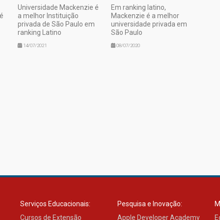
Universidade Mackenzie é
Em ranking latino,
 é
a melhor Instituição
Mackenzie é a melhor
privada de São Paulo em
universidade privada em
ranking Latino
São Paulo
14/07/2021
08/07/2020
Serviços Educacionais:
Pesquisa e Inovação:
M
Cursos de Extensão
Apple Developer Academy
E