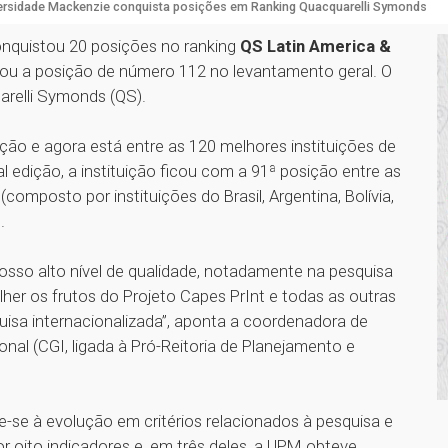
ersidade Mackenzie conquista posições em Ranking Quacquarelli Symonds
onquistou 20 posições no ranking
QS Latin America &
ou a posição de número 112 no levantamento geral. O
uarelli Symonds (QS).
ção e agora está entre as 120 melhores instituições de
l edição, a instituição ficou com a 91ª posição entre as
composto por instituições do Brasil, Argentina, Bolívia,
.
nosso alto nível de qualidade, notadamente na pesquisa
er os frutos do Projeto Capes PrInt e todas as outras
uisa internacionalizada”, aponta a coordenadora de
nal (CGI, ligada à Pró-Reitoria de Planejamento e
-se à evolução em critérios relacionados à pesquisa e
r oito indicadores e, em três deles, a UPM obteve