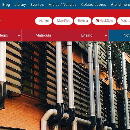
Blog
Library
Eventos
Mídias / Notícias
Colaboradores
Atendimen
s
Alumni
MackPlay
Revista
MackStore
Portal 
légio
Matrícula
Ensino
Not