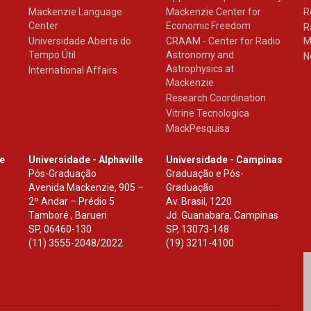
Mackenzie Language
Mackenzie Center for
R
Center
Economic Freedom
R
Universidade Aberta do
CRAAM - Center for Radio
M
Tempo Útil
Astronomy and
N
Astrophysics at
International Affairs
Mackenzie
Research Coordination
Vitrine Tecnologica
MackPesquisa
le
Universidade - Alphaville
Universidade - Campinas
Pós-Graduação
Graduação e Pós-
Avenida Mackenzie, 905 –
Graduação
2º Andar – Prédio 5
Av. Brasil, 1220
Tamboré , Barueri
Jd. Guanabara, Campinas
SP
,
06460-130
SP
,
13073-148
(11) 3555-2048/2022.
(19) 3211-4100