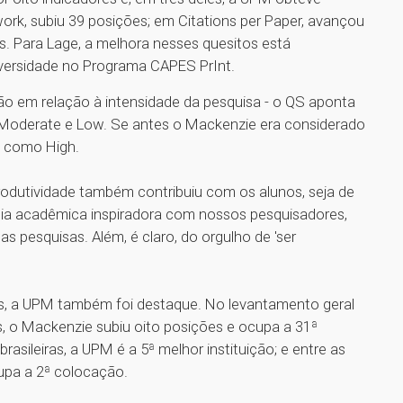
rk, subiu 39 posições; em Citations per Paper, avançou
s. Para Lage, a melhora nesses quesitos está
iversidade no Programa CAPES PrInt.
ão em relação à intensidade da pesquisa - o QS aponta
, Moderate e Low. Se antes o Mackenzie era considerado
do como High.
produtividade também contribuiu com os alunos, seja de
ia acadêmica inspiradora com nossos pesquisadores,
s pesquisas. Além, é claro, do orgulho de 'ser
iras, a UPM também foi destaque. No levantamento geral
das, o Mackenzie subiu oito posições e ocupa a 31ª
brasileiras, a UPM é a 5ª melhor instituição; e entre as
cupa a 2ª colocação.