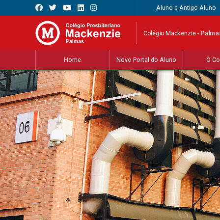
Aluno e Antigo Aluno
Colégio Mackenzie - Palma
Home
Novo Portal do Aluno
O Co