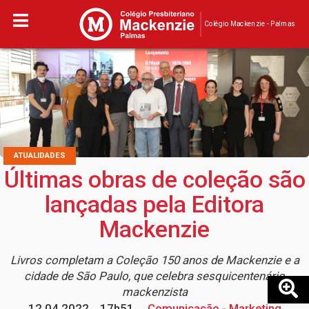
Colégio Mackenzie - Palmas
ATUALIDADES
Últimas obras de coleção são
lançadas pela Editora
Mackenzie
Livros completam a Coleção 150 anos de Mackenzie e a
cidade de São Paulo, que celebra sesquicentenário
mackenzista
12.04.2022
17h51
Comunicação - Marketing