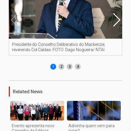
Presidente do Conselho Deliberativo do Mackenzie,
Pr
reverendo Cid Caldas. FOTO: Dago Nogueira/ NTAI.
re
No
1
2
3
4
Related News
Evento apresenta novo
Adivinha quem vem para
Conselho da Editora
jogar?